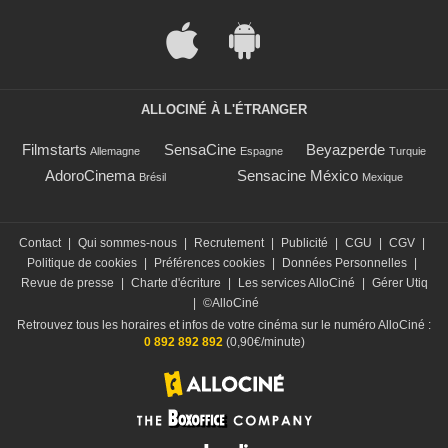
ALLOCINÉ À L'ÉTRANGER
Filmstarts
SensaCine
Beyazperde
Allemagne
Espagne
Turquie
AdoroCinema
Sensacine México
Brésil
Mexique
Contact
|
Qui sommes-nous
|
Recrutement
|
Publicité
|
CGU
|
CGV
|
Politique de cookies
|
Préférences cookies
|
Données Personnelles
|
Revue de presse
|
Charte d'écriture
|
Les services AlloCiné
|
Gérer Utiq
|
©AlloCiné
Retrouvez tous les horaires et infos de votre cinéma sur le numéro AlloCiné :
0 892 892 892
(0,90€/minute)