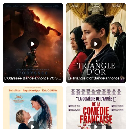
L'Odyssée Bande-annonce VO STFR
Le Triangle d'or Bande-annonce VF