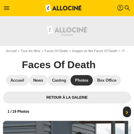
profil
menu
search
Accueil
Tous les films
Faces Of Death
Images du film Faces Of Death
Photo du film Faces Of Death - Photo 1
Faces Of Death
Accueil
News
Casting
Photos
Box Office
RETOUR À LA GALERIE
1
/ 19 Photos