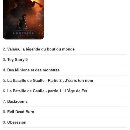
2.
Vaiana, la légende du bout du monde
3.
Toy Story 5
4.
Des Minions et des monstres
5.
La Bataille de Gaulle - Partie 2 : J’écris ton nom
6.
La Bataille de Gaulle - partie 1 : L'Âge de Fer
7.
Backrooms
8.
Evil Dead Burn
9.
Obsession