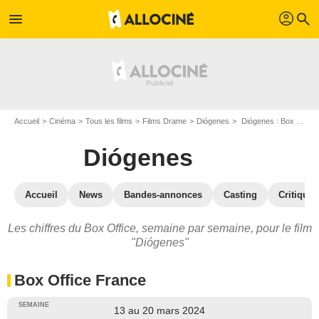
profil
menu
search
Accueil
Cinéma
Tous les films
Films Drame
Diógenes
Diógenes : Box Office
Diógenes
Accueil
News
Bandes-annonces
Casting
Critiques
Les chiffres du Box Office, semaine par semaine, pour le film
"Diógenes"
Box Office France
13 au 20 mars 2024