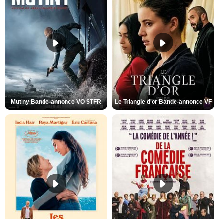
Mutiny Bande-annonce VO STFR
Le Triangle d'or Bande-annonce VF