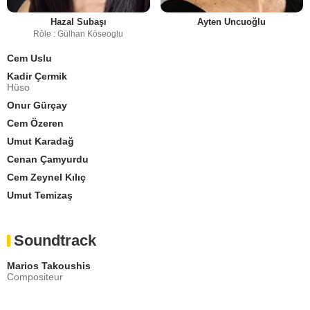
Hazal Subaşı
Ayten Uncuoğlu
Rôle : Gülhan Köseoglu
Cem Uslu
Kadir Çermik
Hüso
Onur Gürçay
Cem Özeren
Umut Karadağ
Cenan Çamyurdu
Cem Zeynel Kılıç
Umut Temizaş
Soundtrack
Marios Takoushis
Compositeur