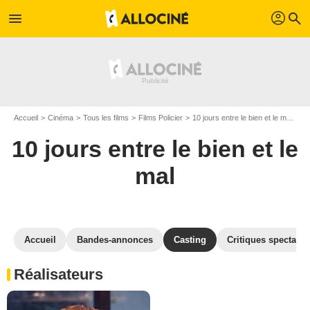
profil
menu
search
Accueil
Cinéma
Tous les films
Films Policier
10 jours entre le bien et le mal
Ca
10 jours entre le bien et le
mal
Accueil
Bandes-annonces
Casting
Critiques spectateu
Réalisateurs