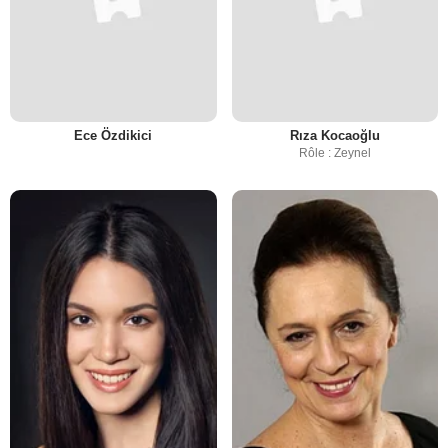
Ece Özdikici
Rıza Kocaoğlu
Rôle : Zeynel