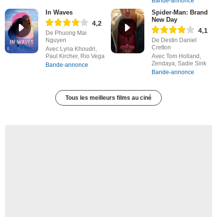
Bande-annonce
In Waves
Spider-Man: Brand
New Day
4,2
4,1
De Phuong Mai
Nguyen
De Destin Daniel
Cretton
Avec Lyna Khoudri,
Paul Kircher, Rio Vega
Avec Tom Holland,
Zendaya, Sadie Sink
Bande-annonce
Bande-annonce
Tous les meilleurs films au ciné