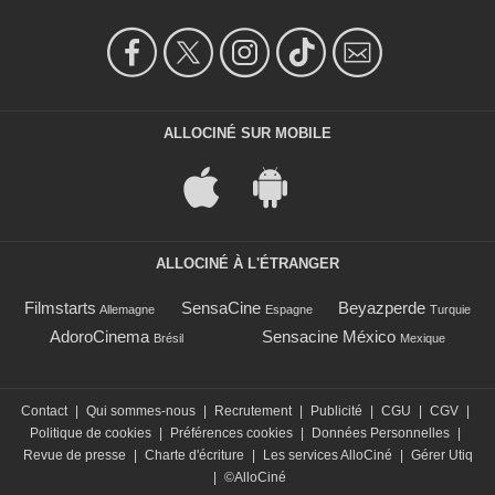
ALLOCINÉ SUR MOBILE
ALLOCINÉ À L'ÉTRANGER
Filmstarts
SensaCine
Beyazperde
Allemagne
Espagne
Turquie
AdoroCinema
Sensacine México
Brésil
Mexique
Contact
|
Qui sommes-nous
|
Recrutement
|
Publicité
|
CGU
|
CGV
|
Politique de cookies
|
Préférences cookies
|
Données Personnelles
|
Revue de presse
|
Charte d'écriture
|
Les services AlloCiné
|
Gérer Utiq
|
©AlloCiné