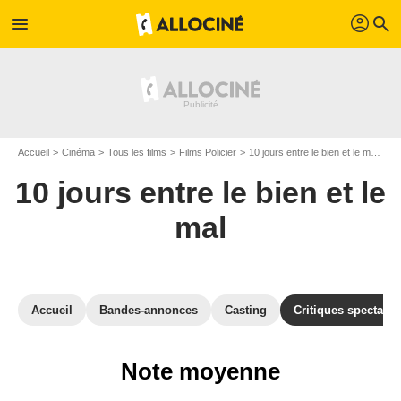
profil
menu
search
Accueil
Cinéma
Tous les films
Films Policier
10 jours entre le bien et le mal
Av
10 jours entre le bien et le
mal
Accueil
Bandes-annonces
Casting
Critiques spectateu
Note moyenne