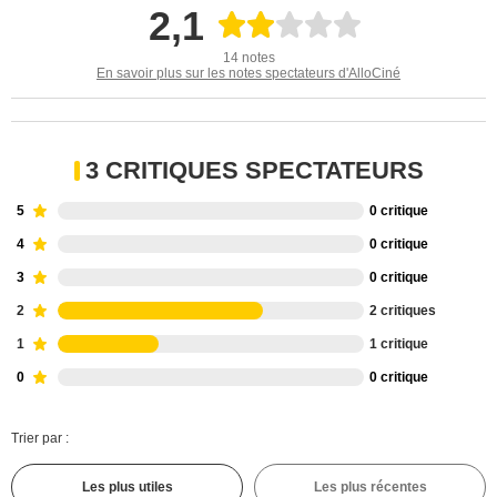
2,1
14 notes
En savoir plus sur les notes spectateurs d'AlloCiné
3 CRITIQUES SPECTATEURS
5
0 critique
4
0 critique
3
0 critique
2
2 critiques
1
1 critique
0
0 critique
Trier par :
Les plus utiles
Les plus récentes