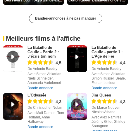
Des Fleurs pour Tokyo Bande-annonce VO STFR
Cotton Queen Bande-annonce VO STFR
Bandes-annonces à ne pas manquer
Meilleurs films à l'affiche
La Bataille de
La Bataille de
Gaulle - Partie 2 :
Gaulle - partie 1 :
J’écris ton nom
L'Âge de Fer
4,5
4,4
De Antonin Baudry
De Antonin Baudry
Avec Simon Abkarian,
Avec Simon Abkarian,
Niels Schneider,
Simon Russell Beale,
Anamaria Vartolomei
Florian Lesieur
Bande-annonce
Bande-annonce
L'Odyssée
Jim Queen
4,3
4,3
De Christopher Nolan
De Marco Nguyen,
Nicolas Athane
Avec Matt Damon, Tom
Holland, Anne
Avec Alex Ramires,
Hathaway
Jérémy Gillet, Shirley
Souagnon
Bande-annonce