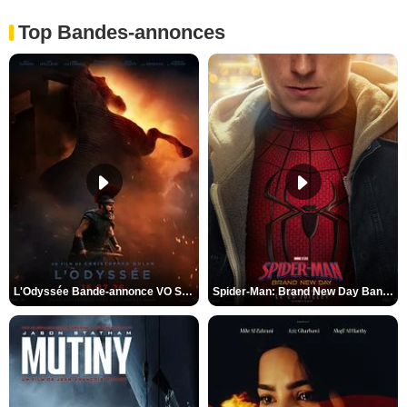
Top Bandes-annonces
L'Odyssée Bande-annonce VO STFR
Spider-Man: Brand New Day Bande-annonce VO STFR