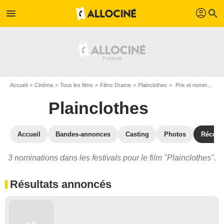
profil
menu
search
Accueil
Cinéma
Tous les films
Films Drame
Plainclothes
Prix et nominations pour Plainclothes
Plainclothes
Accueil
Bandes-annonces
Casting
Photos
Récom
3 nominations dans les festivals pour le film "Plainclothes".
Résultats annoncés