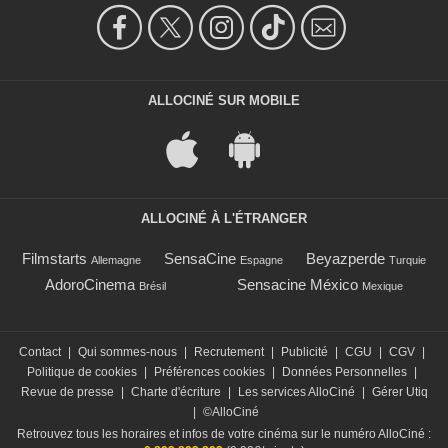
ALLOCINÉ SUR MOBILE
ALLOCINÉ À L'ÉTRANGER
Filmstarts
SensaCine
Beyazperde
Allemagne
Espagne
Turquie
AdoroCinema
Sensacine México
Brésil
Mexique
Contact
|
Qui sommes-nous
|
Recrutement
|
Publicité
|
CGU
|
CGV
|
Politique de cookies
|
Préférences cookies
|
Données Personnelles
|
Revue de presse
|
Charte d'écriture
|
Les services AlloCiné
|
Gérer Utiq
|
©AlloCiné
Retrouvez tous les horaires et infos de votre cinéma sur le numéro AlloCiné :