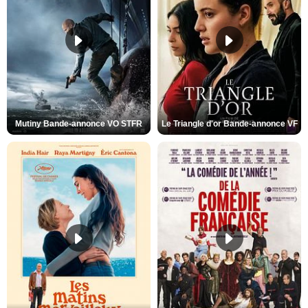
Mutiny Bande-annonce VO STFR
Le Triangle d'or Bande-annonce VF