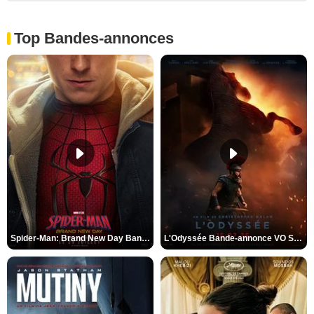
Top Bandes-annonces
Spider-Man: Brand New Day Bande-annonce VO STFR
L'Odyssée Bande-annonce VO STFR