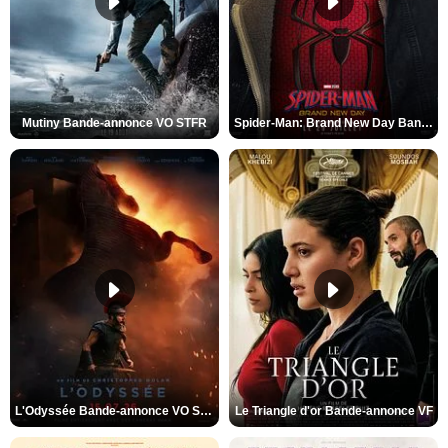
Mutiny Bande-annonce VO STFR
Spider-Man: Brand New Day Bande-annonce VO STFR
L'Odyssée Bande-annonce VO STFR
Le Triangle d'or Bande-annonce VF