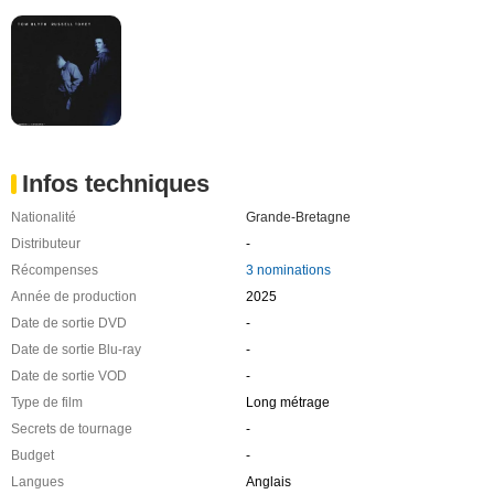
Infos techniques
Nationalité
Grande-Bretagne
Distributeur
-
Récompenses
3 nominations
Année de production
2025
Date de sortie DVD
-
Date de sortie Blu-ray
-
Date de sortie VOD
-
Type de film
Long métrage
Secrets de tournage
-
Budget
-
Langues
Anglais