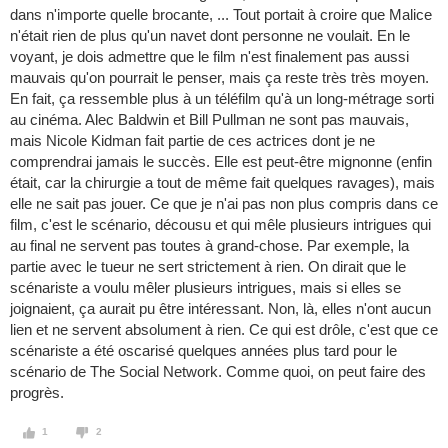
dans n'importe quelle brocante, ... Tout portait à croire que Malice
n'était rien de plus qu'un navet dont personne ne voulait. En le
voyant, je dois admettre que le film n'est finalement pas aussi
mauvais qu'on pourrait le penser, mais ça reste très très moyen.
En fait, ça ressemble plus à un téléfilm qu'à un long-métrage sorti
au cinéma. Alec Baldwin et Bill Pullman ne sont pas mauvais,
mais Nicole Kidman fait partie de ces actrices dont je ne
comprendrai jamais le succès. Elle est peut-être mignonne (enfin
était, car la chirurgie a tout de même fait quelques ravages), mais
elle ne sait pas jouer. Ce que je n'ai pas non plus compris dans ce
film, c'est le scénario, décousu et qui mêle plusieurs intrigues qui
au final ne servent pas toutes à grand-chose. Par exemple, la
partie avec le tueur ne sert strictement à rien. On dirait que le
scénariste a voulu mêler plusieurs intrigues, mais si elles se
joignaient, ça aurait pu être intéressant. Non, là, elles n'ont aucun
lien et ne servent absolument à rien. Ce qui est drôle, c'est que ce
scénariste a été oscarisé quelques années plus tard pour le
scénario de The Social Network. Comme quoi, on peut faire des
progrès.
1
2