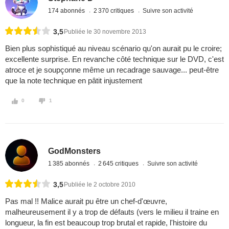
174 abonnés
2 370 critiques
Suivre son activité
3,5
Publiée le 30 novembre 2013
Bien plus sophistiqué au niveau scénario qu'on aurait pu le croire;
excellente surprise. En revanche côté technique sur le DVD, c'est
atroce et je soupçonne même un recadrage sauvage... peut-être
que la note technique en pâtit injustement
0
1
GodMonsters
1 385 abonnés
2 645 critiques
Suivre son activité
3,5
Publiée le 2 octobre 2010
Pas mal !! Malice aurait pu être un chef-d'œuvre,
malheureusement il y a trop de défauts (vers le milieu il traine en
longueur, la fin est beaucoup trop brutal et rapide, l'histoire du