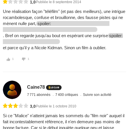
1,0
Publiée le 8 septembre 2014
Une réalisation façon "téléfilm" (et pas des meilleurs), une intrigue
rocambolesque, confuse et brouillonne, des fausse pistes qui ne
mènent nulle part,
spoiler:
. Bref on regarde jusqu'au bout en espérant une surprise
spoiler:
et parce qu'il y a Nicole Kidman. Sinon un film à oublier.
1
1
Caine78
7 771 abonnés
7 400 critiques
Suivre son activité
3,0
Publiée le 1 octobre 2010
Si ce "Malice" n'atteint jamais les sommets du "film noir" auquel il
fait incontestablement référence, il n'en demeure pas moins de
bonne facture. Car si le début inquiète quelque peu et laisse