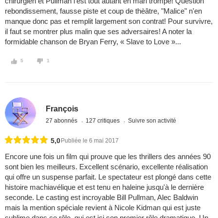
chirurgien et Pullman l'est tout autant en mari trompè! Question
rebondissement, fausse piste et coup de thèâtre, "Malice" n'en
manque donc pas et remplit largement son contrat! Pour survivre,
il faut se montrer plus malin que ses adversaires! A noter la
formidable chanson de Bryan Ferry, « Slave to Love »...
5
1
François
27 abonnés
127 critiques
Suivre son activité
5,0
Publiée le 6 mai 2017
Encore une fois un film qui prouve que les thrillers des années 90
sont bien les meilleurs. Excellent scénario, excellente réalisation
qui offre un suspense parfait. Le spectateur est plongé dans cette
histoire machiavélique et est tenu en haleine jusqu'à le dernière
seconde. Le casting est incroyable Bill Pullman, Alec Baldwin
mais la mention spéciale revient à Nicole Kidman qui est juste
sublime dans ce rôle, qui est ici son premier rôle dramatique. Un