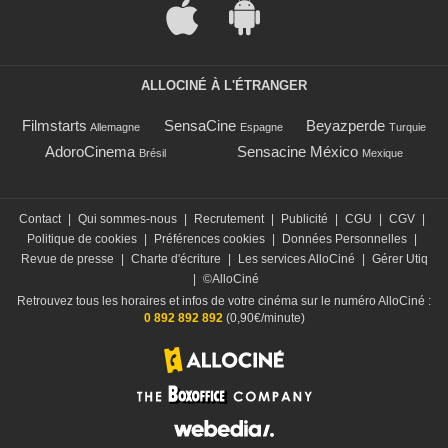
ALLOCINÉ À L'ÉTRANGER
Filmstarts
SensaCine
Beyazperde
Allemagne
Espagne
Turquie
AdoroCinema
Sensacine México
Brésil
Mexique
Contact
|
Qui sommes-nous
|
Recrutement
|
Publicité
|
CGU
|
CGV
|
Politique de cookies
|
Préférences cookies
|
Données Personnelles
|
Revue de presse
|
Charte d'écriture
|
Les services AlloCiné
|
Gérer Utiq
|
©AlloCiné
Retrouvez tous les horaires et infos de votre cinéma sur le numéro AlloCiné :
0 892 892 892
(0,90€/minute)