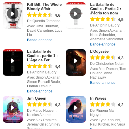
Kill Bill: The Whole
La Bataille de
Bloody Affair
Gaulle - Partie 2 :
J’écris ton nom
4,6
4,5
De Quentin Tarantino
De Antonin Baudry
Avec Uma Thurman,
David Carradine, Lucy
Avec Simon Abkarian,
Liu
Niels Schneider,
Anamaria Vartolomei
Bande-annonce
Bande-annonce
La Bataille de
L'Odyssée
Gaulle - partie 1 :
4,3
L'Âge de Fer
De Christopher Nolan
4,4
Avec Matt Damon, Tom
De Antonin Baudry
Holland, Anne
Avec Simon Abkarian,
Hathaway
Simon Russell Beale,
Bande-annonce
Florian Lesieur
Bande-annonce
Jim Queen
In Waves
4,3
4,2
De Marco Nguyen,
De Phuong Mai
Nicolas Athane
Nguyen
Avec Alex Ramires,
Avec Lyna Khoudri,
Jérémy Gillet, Shirley
Paul Kircher, Rio Vega
Souagnon