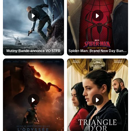
Mutiny Bande-annonce VO STFR
Spider-Man: Brand New Day Bande-annonce VO STFR