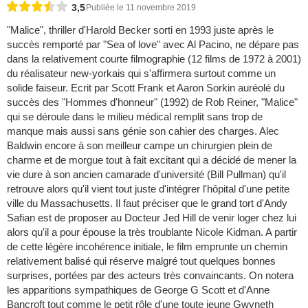
3,5
Publiée le 11 novembre 2019
"Malice", thriller d'Harold Becker sorti en 1993 juste après le
succès remporté par "Sea of love" avec Al Pacino, ne dépare pas
dans la relativement courte filmographie (12 films de 1972 à 2001)
du réalisateur new-yorkais qui s'affirmera surtout comme un
solide faiseur. Ecrit par Scott Frank et Aaron Sorkin auréolé du
succès des "Hommes d'honneur" (1992) de Rob Reiner, "Malice"
qui se déroule dans le milieu médical remplit sans trop de
manque mais aussi sans génie son cahier des charges. Alec
Baldwin encore à son meilleur campe un chirurgien plein de
charme et de morgue tout à fait excitant qui a décidé de mener la
vie dure à son ancien camarade d'université (Bill Pullman) qu'il
retrouve alors qu'il vient tout juste d'intégrer l'hôpital d'une petite
ville du Massachusetts. Il faut préciser que le grand tort d'Andy
Safian est de proposer au Docteur Jed Hill de venir loger chez lui
alors qu'il a pour épouse la très troublante Nicole Kidman. A partir
de cette légère incohérence initiale, le film emprunte un chemin
relativement balisé qui réserve malgré tout quelques bonnes
surprises, portées par des acteurs très convaincants. On notera
les apparitions sympathiques de George G Scott et d'Anne
Bancroft tout comme le petit rôle d'une toute jeune Gwyneth