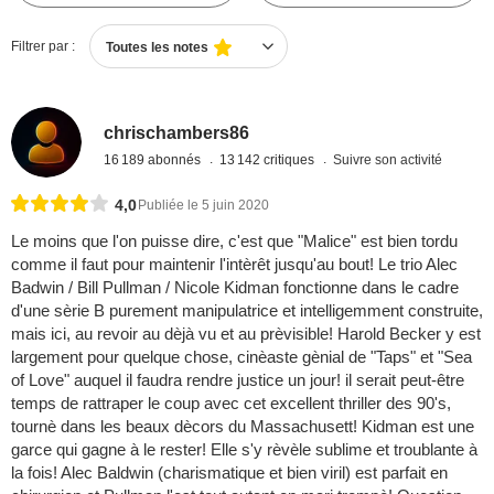
Filtrer par :
Toutes les notes
chrischambers86
16 189 abonnés
13 142 critiques
Suivre son activité
4,0
Publiée le 5 juin 2020
Le moins que l'on puisse dire, c'est que "Malice" est bien tordu
comme il faut pour maintenir l'intèrêt jusqu'au bout! Le trio Alec
Badwin / Bill Pullman / Nicole Kidman fonctionne dans le cadre
d'une sèrie B purement manipulatrice et intelligemment construite,
mais ici, au revoir au dèjà vu et au prèvisible! Harold Becker y est
largement pour quelque chose, cinèaste gènial de "Taps" et "Sea
of Love" auquel il faudra rendre justice un jour! il serait peut-être
temps de rattraper le coup avec cet excellent thriller des 90's,
tournè dans les beaux dècors du Massachusett! Kidman est une
garce qui gagne à le rester! Elle s'y rèvèle sublime et troublante à
la fois! Alec Baldwin (charismatique et bien viril) est parfait en