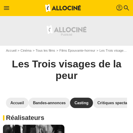
profil
menu
search
Accueil
Cinéma
Tous les films
Films Epouvante-horreur
Les Trois visages de la peur
Les Trois visages de la
peur
Accueil
Bandes-annonces
Casting
Critiques spectateu
Réalisateurs