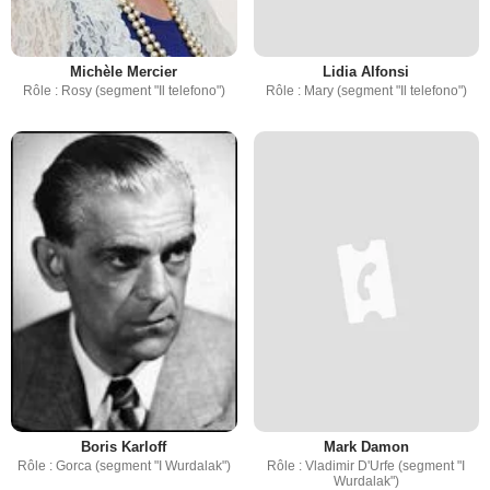
Michèle Mercier
Lidia Alfonsi
Rôle : Rosy (segment "Il telefono")
Rôle : Mary (segment "Il telefono")
Boris Karloff
Mark Damon
Rôle : Gorca (segment "I Wurdalak")
Rôle : Vladimir D'Urfe (segment "I
Wurdalak")