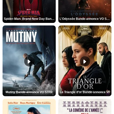
Spider-Man: Brand New Day Bande-annonce VO STFR
L'Odyssée Bande-annonce VO STFR
Mutiny Bande-annonce VO STFR
Le Triangle d'or Bande-annonce VF