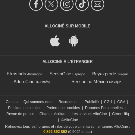
ALLOCINÉ SUR MOBILE
ALLOCINÉ À L'ÉTRANGER
Filmstarts
SensaCine
Beyazperde
Allemagne
Espagne
Turquie
AdoroCinema
Sensacine México
Brésil
Mexique
Contact
|
Qui sommes-nous
|
Recrutement
|
Publicité
|
CGU
|
CGV
|
Politique de cookies
|
Préférences cookies
|
Données Personnelles
|
Revue de presse
|
Charte d'écriture
|
Les services AlloCiné
|
Gérer Utiq
|
©AlloCiné
Retrouvez tous les horaires et infos de votre cinéma sur le numéro AlloCiné :
0 892 892 892
(0,90€/minute)