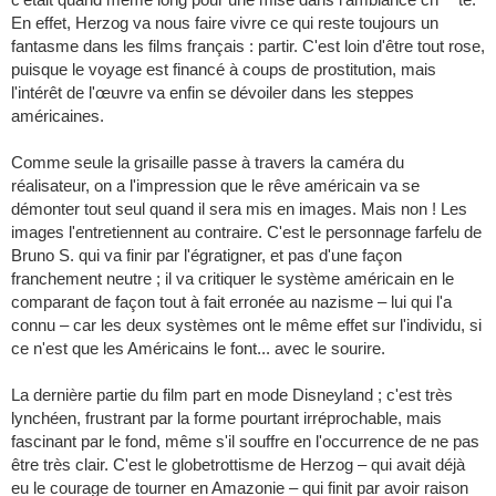
En effet, Herzog va nous faire vivre ce qui reste toujours un
fantasme dans les films français : partir. C'est loin d'être tout rose,
puisque le voyage est financé à coups de prostitution, mais
l'intérêt de l'œuvre va enfin se dévoiler dans les steppes
américaines.
Comme seule la grisaille passe à travers la caméra du
réalisateur, on a l'impression que le rêve américain va se
démonter tout seul quand il sera mis en images. Mais non ! Les
images l'entretiennent au contraire. C'est le personnage farfelu de
Bruno S. qui va finir par l'égratigner, et pas d'une façon
franchement neutre ; il va critiquer le système américain en le
comparant de façon tout à fait erronée au nazisme – lui qui l'a
connu – car les deux systèmes ont le même effet sur l'individu, si
ce n'est que les Américains le font... avec le sourire.
La dernière partie du film part en mode Disneyland ; c'est très
lynchéen, frustrant par la forme pourtant irréprochable, mais
fascinant par le fond, même s'il souffre en l'occurrence de ne pas
être très clair. C'est le globetrottisme de Herzog – qui avait déjà
eu le courage de tourner en Amazonie – qui finit par avoir raison