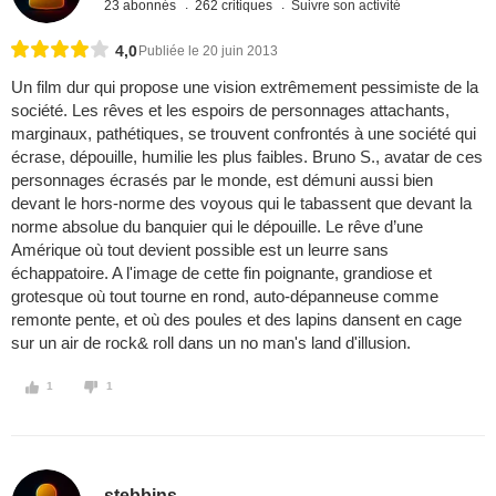
23 abonnés
262 critiques
Suivre son activité
4,0
Publiée le 20 juin 2013
Un film dur qui propose une vision extrêmement pessimiste de la
société. Les rêves et les espoirs de personnages attachants,
marginaux, pathétiques, se trouvent confrontés à une société qui
écrase, dépouille, humilie les plus faibles. Bruno S., avatar de ces
personnages écrasés par le monde, est démuni aussi bien
devant le hors-norme des voyous qui le tabassent que devant la
norme absolue du banquier qui le dépouille. Le rêve d’une
Amérique où tout devient possible est un leurre sans
échappatoire. A l'image de cette fin poignante, grandiose et
grotesque où tout tourne en rond, auto-dépanneuse comme
remonte pente, et où des poules et des lapins dansent en cage
sur un air de rock& roll dans un no man's land d'illusion.
1
1
stebbins