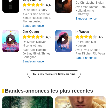
De Christopher Nolan
4,4
Avec Matt Damon, Tom
De Antonin Baudry
Holland, Anne
Avec Simon Abkarian,
Hathaway
Simon Russell Beale,
Bande-annonce
Florian Lesieur
Bande-annonce
Jim Queen
In Waves
4,3
4,2
De Marco Nguyen,
De Phuong Mai
Nicolas Athane
Nguyen
Avec Alex Ramires,
Avec Lyna Khoudri,
Jérémy Gillet, Shirley
Paul Kircher, Rio Vega
Souagnon
Bande-annonce
Bande-annonce
Tous les meilleurs films au ciné
Bandes-annonces les plus récentes