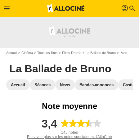
profil
menu
search
Accueil
Cinéma
Tous les films
Films Drame
La Ballade de Bruno
Avis sur La Ballade de Bruno
La Ballade de Bruno
Accueil
Séances
News
Bandes-annonces
Casting
Note moyenne
3,4
145 notes
En savoir plus sur les notes spectateurs d'AlloCiné