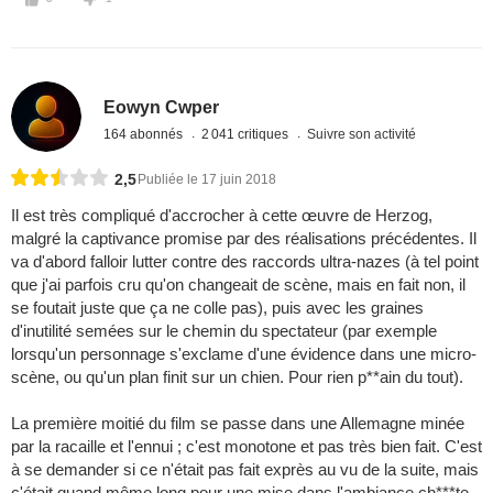
Eowyn Cwper
164 abonnés
2 041 critiques
Suivre son activité
2,5
Publiée le 17 juin 2018
Il est très compliqué d'accrocher à cette œuvre de Herzog,
malgré la captivance promise par des réalisations précédentes. Il
va d'abord falloir lutter contre des raccords ultra-nazes (à tel point
que j'ai parfois cru qu'on changeait de scène, mais en fait non, il
se foutait juste que ça ne colle pas), puis avec les graines
d'inutilité semées sur le chemin du spectateur (par exemple
lorsqu'un personnage s'exclame d'une évidence dans une micro-
scène, ou qu'un plan finit sur un chien. Pour rien p**ain du tout).
La première moitié du film se passe dans une Allemagne minée
par la racaille et l'ennui ; c'est monotone et pas très bien fait. C'est
à se demander si ce n'était pas fait exprès au vu de la suite, mais
c'était quand même long pour une mise dans l'ambiance ch***te.