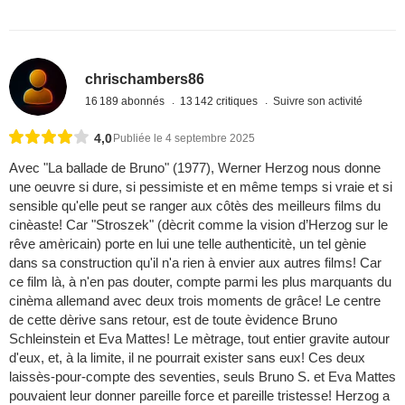
chrischambers86
16 189 abonnés
13 142 critiques
Suivre son activité
4,0
Publiée le 4 septembre 2025
Avec "La ballade de Bruno" (1977), Werner Herzog nous donne
une oeuvre si dure, si pessimiste et en même temps si vraie et si
sensible qu'elle peut se ranger aux côtès des meilleurs films du
cinèaste! Car "Stroszek" (dècrit comme la vision d’Herzog sur le
rêve amèricain) porte en lui une telle authenticitè, un tel gènie
dans sa construction qu'il n'a rien à envier aux autres films! Car
ce film là, à n'en pas douter, compte parmi les plus marquants du
cinèma allemand avec deux trois moments de grâce! Le centre
de cette dèrive sans retour, est de toute èvidence Bruno
Schleinstein et Eva Mattes! Le mètrage, tout entier gravite autour
d'eux, et, à la limite, il ne pourrait exister sans eux! Ces deux
laissès-pour-compte des seventies, seuls Bruno S. et Eva Mattes
pouvaient leur donner pareille force et pareille tristesse! Herzog a