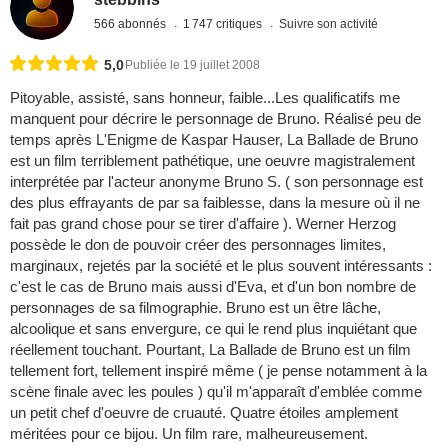
566 abonnés
1 747 critiques
Suivre son activité
5,0
Publiée le 19 juillet 2008
Pitoyable, assisté, sans honneur, faible...Les qualificatifs me
manquent pour décrire le personnage de Bruno. Réalisé peu de
temps après L'Enigme de Kaspar Hauser, La Ballade de Bruno
est un film terriblement pathétique, une oeuvre magistralement
interprétée par l'acteur anonyme Bruno S. ( son personnage est
des plus effrayants de par sa faiblesse, dans la mesure où il ne
fait pas grand chose pour se tirer d'affaire ). Werner Herzog
possède le don de pouvoir créer des personnages limites,
marginaux, rejetés par la société et le plus souvent intéressants :
c'est le cas de Bruno mais aussi d'Eva, et d'un bon nombre de
personnages de sa filmographie. Bruno est un être lâche,
alcoolique et sans envergure, ce qui le rend plus inquiétant que
réellement touchant. Pourtant, La Ballade de Bruno est un film
tellement fort, tellement inspiré même ( je pense notamment à la
scène finale avec les poules ) qu'il m'apparaît d'emblée comme
un petit chef d'oeuvre de cruauté. Quatre étoiles amplement
méritées pour ce bijou. Un film rare, malheureusement.