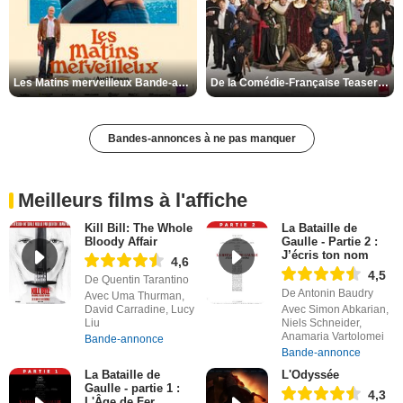
Les Matins merveilleux Bande-annonce VF
De la Comédie-Française Teaser VF
Bandes-annonces à ne pas manquer
Meilleurs films à l'affiche
Kill Bill: The Whole
La Bataille de
Bloody Affair
Gaulle - Partie 2 :
J’écris ton nom
4,6
4,5
De Quentin Tarantino
De Antonin Baudry
Avec Uma Thurman,
David Carradine, Lucy
Avec Simon Abkarian,
Liu
Niels Schneider,
Anamaria Vartolomei
Bande-annonce
Bande-annonce
La Bataille de
L'Odyssée
Gaulle - partie 1 :
4,3
L'Âge de Fer