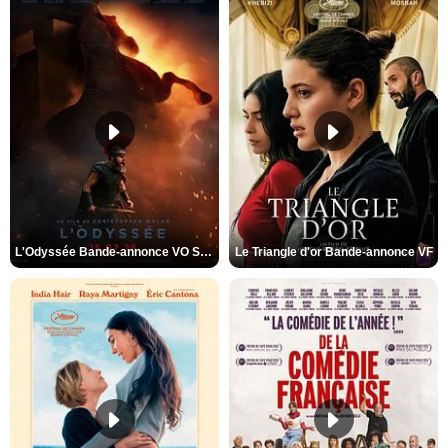
L'Odyssée Bande-annonce VO STFR
Le Triangle d'or Bande-annonce VF