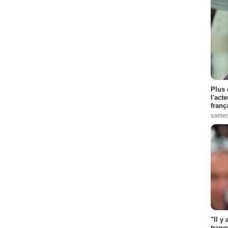
Plus 
l'act
franç
samed
"Il y
tranq