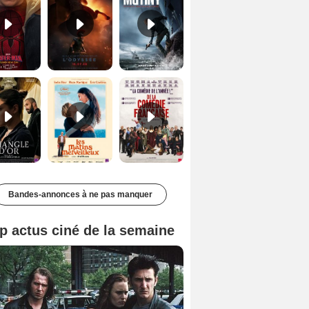
Le Triangle d'or Bande-annonce VF
Les Matins merveilleux Bande-annonce VF
De la Comédie-Française Teaser VF
Bandes-annonces à ne pas manquer
p actus ciné de la semaine