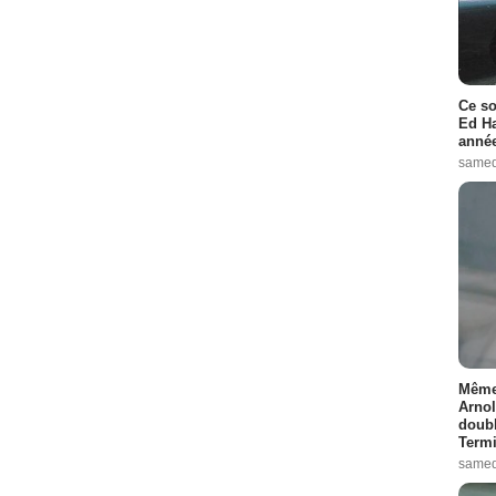
Ce so
Ed Ha
année
samed
Même 
Arnol
doubl
Termi
samed