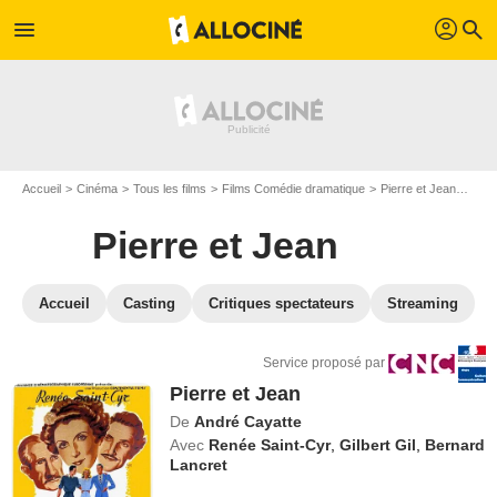
profil
menu
search
Accueil
Cinéma
Tous les films
Films Comédie dramatique
Pierre et Jean
VOD 
Pierre et Jean
Accueil
Casting
Critiques spectateurs
Streaming
Service proposé par
Pierre et Jean
De
André Cayatte
Avec
Renée Saint-Cyr
,
Gilbert Gil
,
Bernard
Lancret