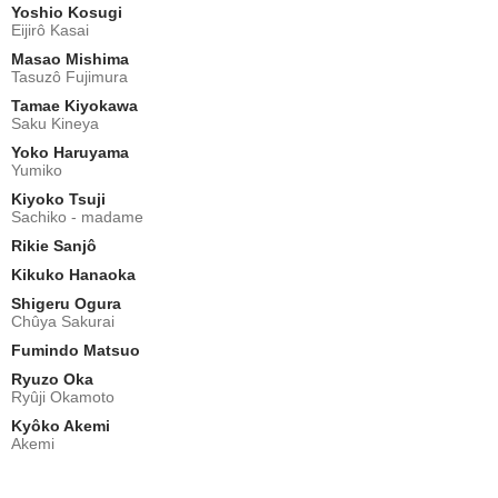
Yoshio Kosugi
Eijirô Kasai
Masao Mishima
Tasuzô Fujimura
Tamae Kiyokawa
Saku Kineya
Yoko Haruyama
Yumiko
Kiyoko Tsuji
Sachiko - madame
Rikie Sanjô
Kikuko Hanaoka
Shigeru Ogura
Chûya Sakurai
Fumindo Matsuo
Ryuzo Oka
Ryûji Okamoto
Kyôko Akemi
Akemi