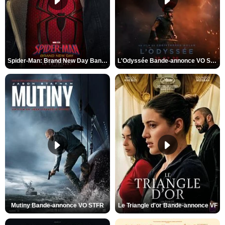
Spider-Man: Brand New Day Bande-annonce VO STFR
L'Odyssée Bande-annonce VO STFR
Mutiny Bande-annonce VO STFR
Le Triangle d'or Bande-annonce VF