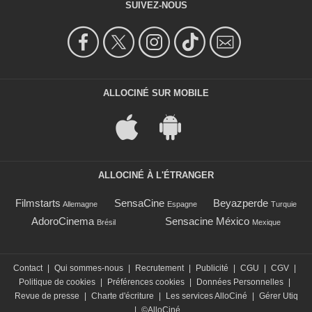
SUIVEZ-NOUS
ALLOCINÉ SUR MOBILE
ALLOCINÉ À L'ÉTRANGER
Filmstarts
SensaCine
Beyazperde
Allemagne
Espagne
Turquie
AdoroCinema
Sensacine México
Brésil
Mexique
Contact
|
Qui sommes-nous
|
Recrutement
|
Publicité
|
CGU
|
CGV
|
Politique de cookies
|
Préférences cookies
|
Données Personnelles
|
Revue de presse
|
Charte d'écriture
|
Les services AlloCiné
|
Gérer Utiq
|
©AlloCiné