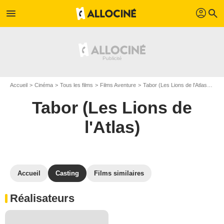
profil
menu
search
Accueil
Cinéma
Tous les films
Films Aventure
Tabor (Les Lions de l'Atlas)
Cas
Tabor (Les Lions de
l'Atlas)
Accueil
Casting
Films similaires
Réalisateurs