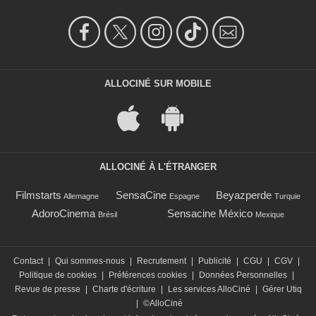
ALLOCINÉ SUR MOBILE
ALLOCINÉ À L'ÉTRANGER
Filmstarts
SensaCine
Beyazperde
Allemagne
Espagne
Turquie
AdoroCinema
Sensacine México
Brésil
Mexique
Contact
|
Qui sommes-nous
|
Recrutement
|
Publicité
|
CGU
|
CGV
|
Politique de cookies
|
Préférences cookies
|
Données Personnelles
|
Revue de presse
|
Charte d'écriture
|
Les services AlloCiné
|
Gérer Utiq
|
©AlloCiné