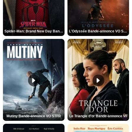
Spider-Man: Brand New Day Bande-annonce VO STFR
L'Odyssée Bande-annonce VO STFR
Mutiny Bande-annonce VO STFR
Le Triangle d'or Bande-annonce VF