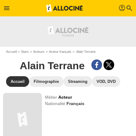
profil
menu
search
Accueil
Stars
Acteurs
Acteur français
Alain Terrane
Alain Terrane
Accueil
Filmographie
Streaming
VOD, DVD
Métier
Acteur
Nationalité
Français