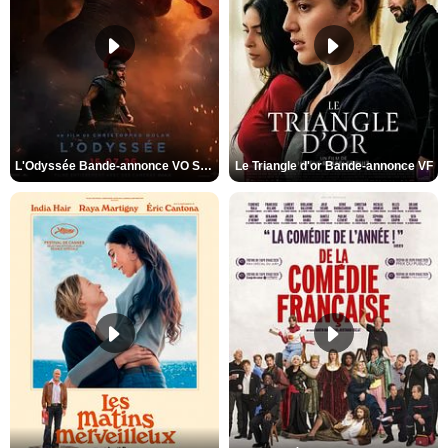
L'Odyssée Bande-annonce VO STFR
Le Triangle d'or Bande-annonce VF