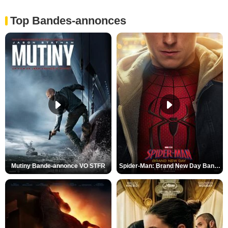
Top Bandes-annonces
Mutiny Bande-annonce VO STFR
Spider-Man: Brand New Day Bande-annonce VO STFR