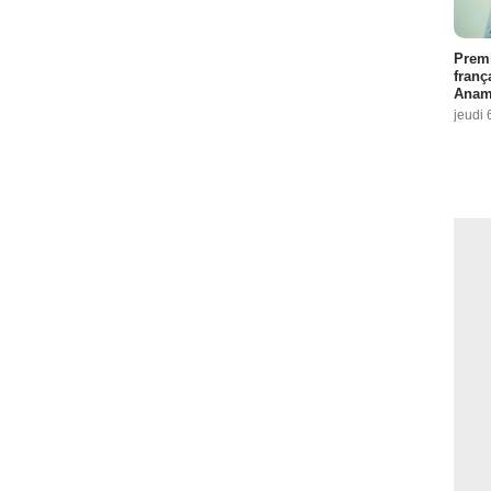
Premi
franç
Anama
jeudi 