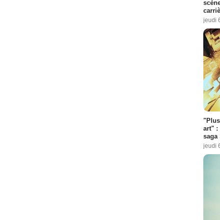
scène
carri
jeudi 
"Plus
art" :
saga 
jeudi 