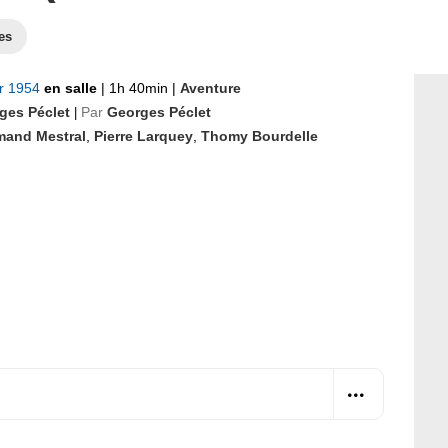
es
er 1954
en salle
|
1h 40min
|
Aventure
ges Péclet
Par
Georges Péclet
|
mand Mestral
,
Pierre Larquey
,
Thomy Bourdelle