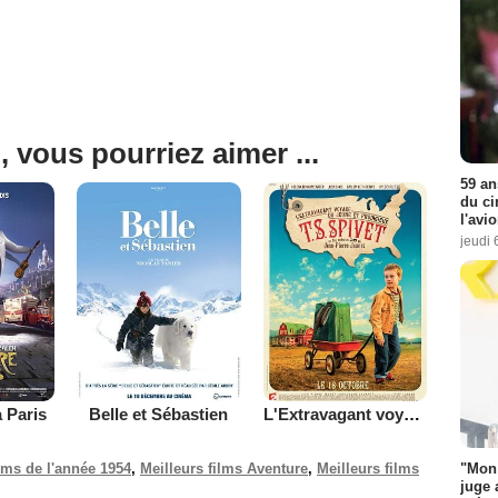
, vous pourriez aimer ...
59 an
du ci
l'avi
jeudi 
 Paris
Belle et Sébastien
L'Extravagant voyage du jeune et prodigieux T.S. Spivet
ilms de l'année 1954
,
Meilleurs films Aventure
,
Meilleurs films
"Mon 
juge 