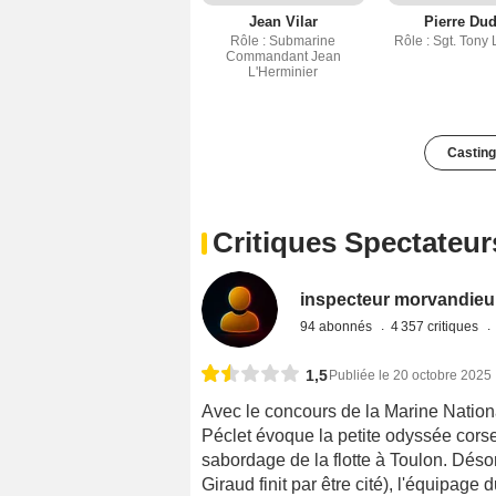
Jean Vilar
Pierre Du
Rôle : Submarine
Rôle : Sgt. Tony 
Commandant Jean
L'Herminier
Casting
Critiques Spectateur
inspecteur morvandieu
94 abonnés
4 357 critiques
1,5
Publiée le 20 octobre 2025
Avec le concours de la Marine National
Péclet évoque la petite odyssée cors
sabordage de la flotte à Toulon. Déso
Giraud finit par être cité), l'équipag