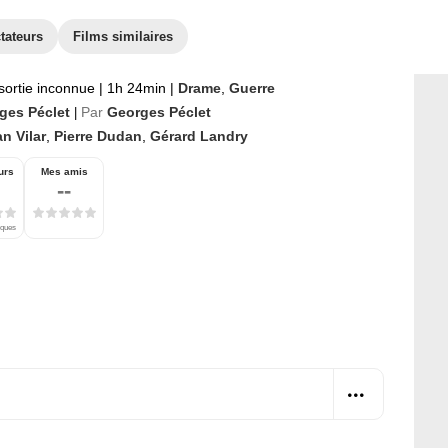
tateurs
Films similaires
sortie inconnue
|
1h 24min
|
Drame
,
Guerre
ges Péclet
Par
Georges Péclet
|
n Vilar
,
Pierre Dudan
,
Gérard Landry
urs
Mes amis
--
iques