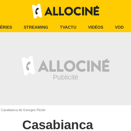
ÉRIES
STREAMING
TVACTU
VIDÉOS
VOD
Casabianca de Georges Péclet
Casabianca