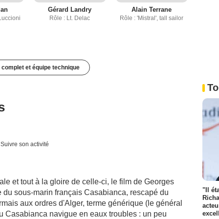
dan
Gérard Landry
Alain Terrane
Luccioni
Rôle : Lt. Delac
Rôle : 'Mistral', tall sailor
 complet et équipe technique
To
s
Suivre son activité
e et tout à la gloire de celle-ci, le film de Georges
"Il é
e du sous-marin français Casabianca, rescapé du
Richa
rmais aux ordres d'Alger, terme générique (le général
acteu
excel
e du Casabianca navigue en eaux troubles : un peu