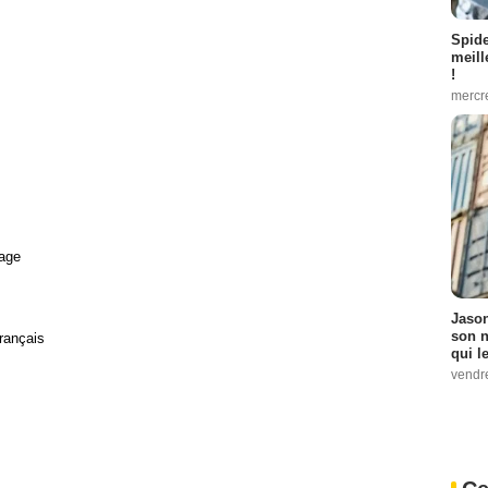
Spid
meill
!
mercr
age
Jason
son n
rançais
qui le
vendre