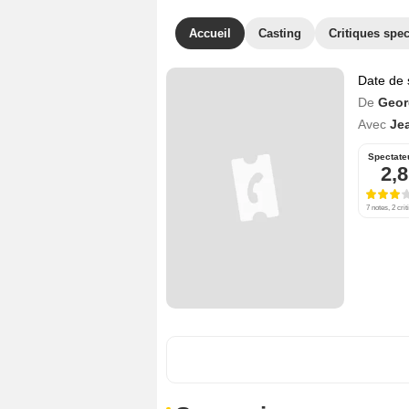
Accueil
Casting
Critiques spec
Date de 
De
Geor
Avec
Jea
Spectate
2,8
7 notes, 2 crit