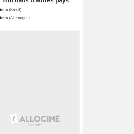
 film dans d'autres pays
ietta
(Brésil)
ietta
(Allemagne)