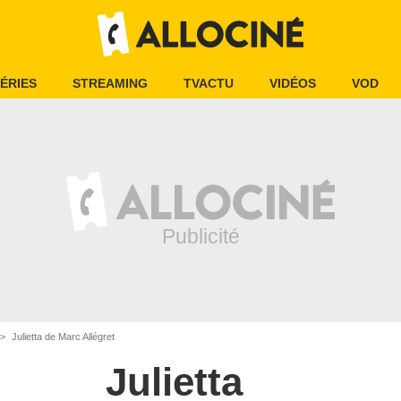
ÉRIES
STREAMING
TVACTU
VIDÉOS
VOD
Julietta de Marc Allégret
Julietta