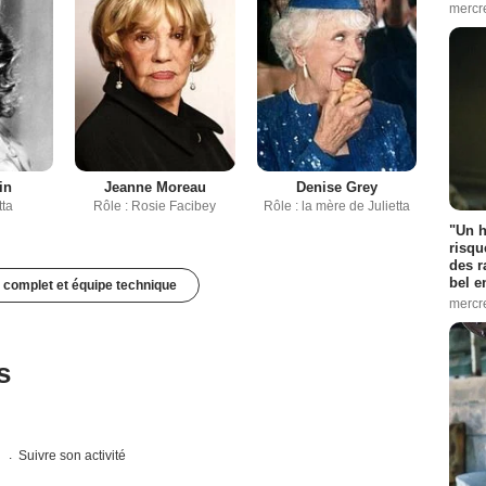
mercr
in
Jeanne Moreau
Denise Grey
tta
Rôle : Rosie Facibey
Rôle : la mère de Julietta
"Un h
risqu
des r
bel 
 complet et équipe technique
mercr
s
s
Suivre son activité