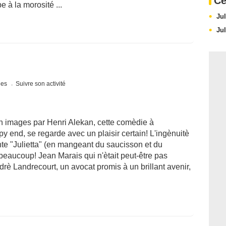
Ce
e à la morosité ...
Jul
Jul
ques
Suivre son activité
en images par Henri Alekan, cette comèdie à
y end, se regarde avec un plaisir certain! L'ingènuitè
e "Julietta" (en mangeant du saucisson et du
beaucoup! Jean Marais qui n'ètait peut-être pas
Andrè Landrecourt, un avocat promis à un brillant avenir,