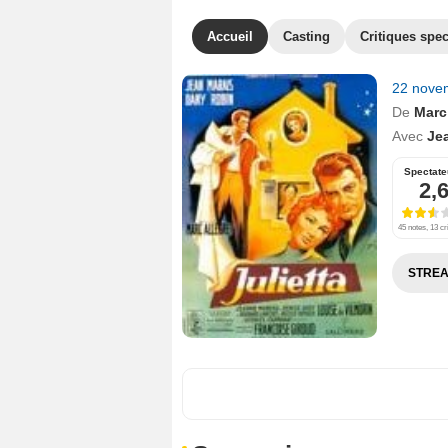
Accueil
Casting
Critiques spec
22 nove
De
Marc
Avec
Je
Spectate
2,
45 notes, 13 cr
STREA