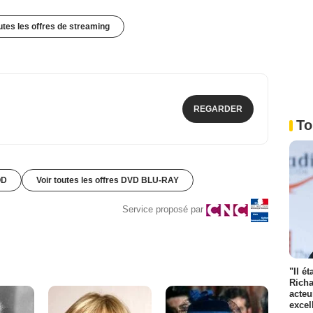
outes les offres de streaming
REGARDER
To
OD
Voir toutes les offres DVD BLU-RAY
Service proposé par
"Il é
Richa
acteu
excel