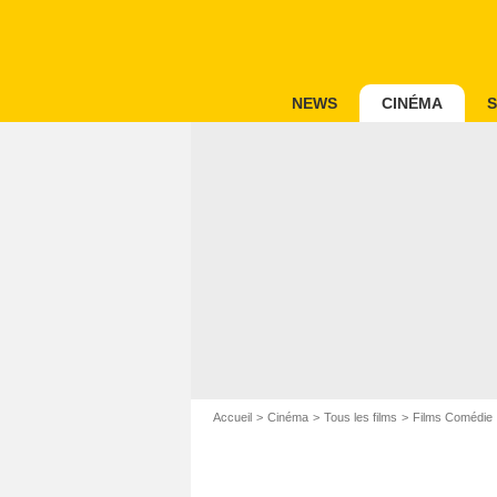
NEWS
CINÉMA
S
Accueil
Cinéma
Tous les films
Films Comédie