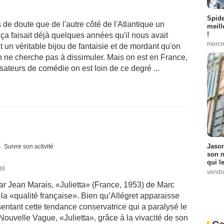
Spid
de doute que de l'autre côté de l'Atlantique un
meill
!
a faisait déjà quelques années qu'il nous avait
mercr
ait un véritable bijou de fantaisie et de mordant qu'on
on ne cherche pas à dissimuler. Mais on est en France,
sateurs de comédie on est loin de ce degré ...
Jason
Suivre son activité
son n
qui le
08
vendre
ar Jean Marais, «Julietta» (France, 1953) de Marc
de la «qualité française». Bien qu’Allégret apparaisse
ntant cette tendance conservatrice qui a paralysé le
Nouvelle Vague, «Julietta», grâce à la vivacité de son