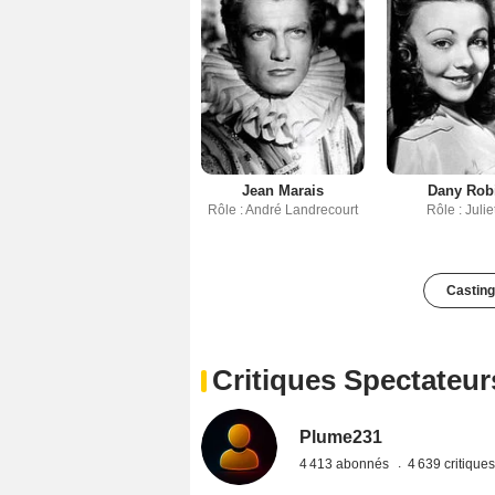
Jean Marais
Dany Rob
Rôle : André Landrecourt
Rôle : Julie
Casting
Critiques Spectateur
Plume231
4 413 abonnés
4 639 critique