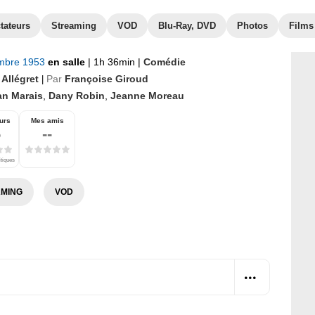
tateurs
Streaming
VOD
Blu-Ray, DVD
Photos
Films
mbre 1953
en salle
|
1h 36min
|
Comédie
 Allégret
Par
Françoise Giroud
|
an Marais
,
Dany Robin
,
Jeanne Moreau
urs
Mes amis
6
--
itiques
MING
VOD