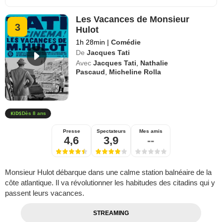
Les Vacances de Monsieur
3
Hulot
1h 28min
|
Comédie
De
Jacques Tati
Avec
Jacques Tati
,
Nathalie
Pascaud
,
Micheline Rolla
Dès 8 ans
Presse
Spectateurs
Mes amis
4,6
3,9
--
Monsieur Hulot débarque dans une calme station balnéaire de la
côte atlantique. Il va révolutionner les habitudes des citadins qui y
passent leurs vacances.
STREAMING