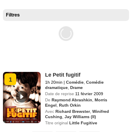
Meilleurs documentaires selon la presse
Filtres
Le Petit fugitif
1
1h 20min
|
Comédie
,
Comédie
dramatique
,
Drame
Date de reprise
11 février 2009
De
Raymond Abrashkin
,
Morris
Engel
,
Ruth Orkin
Avec
Richard Brewster
,
Winifred
Cushing
,
Jay Williams (II)
Titre original
Little Fugitive