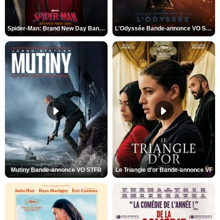
Spider-Man: Brand New Day Bande-annonce VO STFR
L'Odyssée Bande-annonce VO STFR
Mutiny Bande-annonce VO STFR
Le Triangle d'or Bande-annonce VF