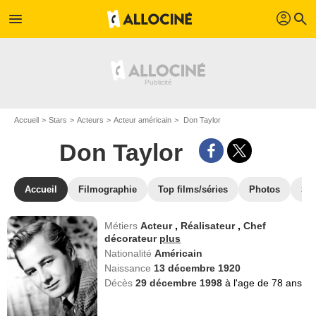
profil
menu
search
Accueil
Stars
Acteurs
Acteur américain
Don Taylor
Don Taylor
Accueil
Filmographie
Top films/séries
Photos
St
Métiers
Acteur
,
Réalisateur
,
Chef
décorateur
plus
Nationalité
Américain
Naissance
13 décembre 1920
Décès
29 décembre 1998
à l'age de 78 ans