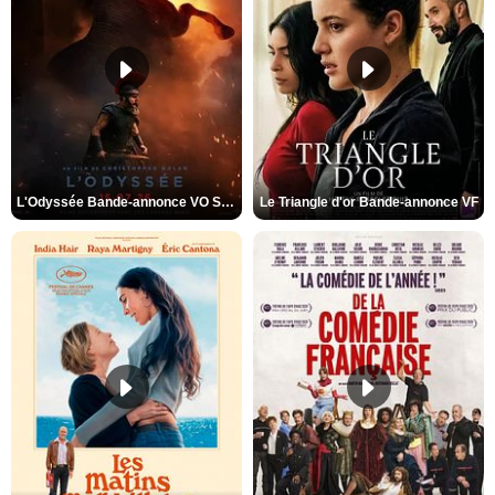
L'Odyssée Bande-annonce VO STFR
Le Triangle d'or Bande-annonce VF