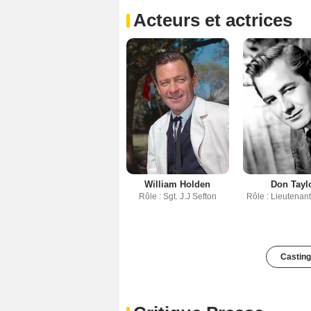
Acteurs et actrices
William Holden
Don Tayl
Rôle : Sgt. J.J Sefton
Rôle : Lieutenan
Casting