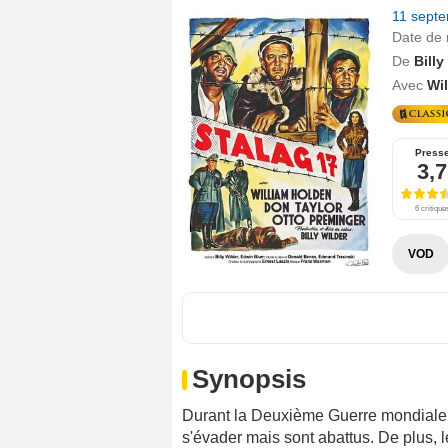
11 sept
Date de 
De
Billy
Avec
Wi
Press
3,7
6 critique
VOD
Synopsis
Durant la Deuxième Guerre mondiale d
s'évader mais sont abattus. De plus, 