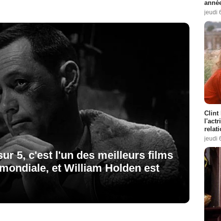
année
jeudi 
Clint
l'act
relat
jeudi 
 sur 5, c'est l'un des meilleurs films
mondiale, et William Holden est