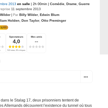
embre 2013
en salle
|
2h 00min
|
Comédie
,
Drame
,
Guerre
reprise
11 septembre 2013
 Wilder
Par
Billy Wilder
,
Edwin Blum
|
lliam Holden
,
Don Taylor
,
Otto Preminger
e
Spectateurs
Mes amis
4,0
--
s
510 notes, 65 critiques
ans le Stalag 17, deux prisonniers tentent de
les Allemands découvrent l'existence du tunnel où tous