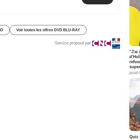
OD
Voir toutes les offres DVD BLU-RAY
Service proposé par
"J'ai
d'Hol
refus
super
jeudi 
Quiz 