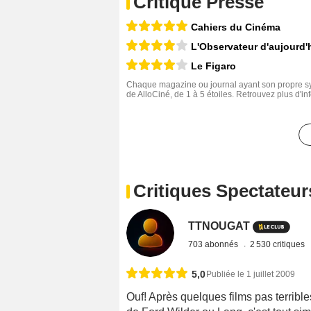
Critique Presse
Cahiers du Cinéma
L'Observateur d'aujourd'
Le Figaro
Chaque magazine ou journal ayant son propre sys
de AlloCiné, de 1 à 5 étoiles. Retrouvez plus d'i
Critiques Spectateur
TTNOUGAT
703 abonnés
2 530 critiques
5,0
Publiée le 1 juillet 2009
Ouf! Après quelques films pas terrible