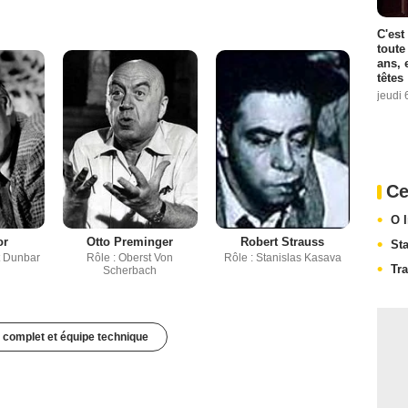
C'est
toute
ans, 
têtes
jeudi 
Ce
O 
or
Otto Preminger
Robert Strauss
St
t Dunbar
Rôle : Oberst Von
Rôle : Stanislas Kasava
Tra
Scherbach
 complet et équipe technique