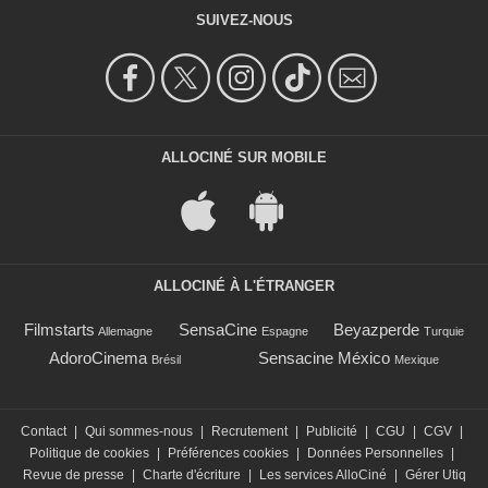
SUIVEZ-NOUS
ALLOCINÉ SUR MOBILE
ALLOCINÉ À L'ÉTRANGER
Filmstarts
SensaCine
Beyazperde
Allemagne
Espagne
Turquie
AdoroCinema
Sensacine México
Brésil
Mexique
Contact
|
Qui sommes-nous
|
Recrutement
|
Publicité
|
CGU
|
CGV
|
Politique de cookies
|
Préférences cookies
|
Données Personnelles
|
Revue de presse
|
Charte d'écriture
|
Les services AlloCiné
|
Gérer Utiq