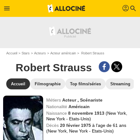
profil
menu
search
Accueil
Stars
Acteurs
Acteur américain
Robert Strauss
Robert Strauss
Accueil
Filmographie
Top films/séries
Streaming
Métiers
Acteur
,
Scénariste
Nationalité
Américain
Naissance
8 novembre 1913
(New York,
New York - Etats-Unis)
Décès
20 février 1975
à l'age de 61 ans
(New York, New York - Etats-Unis)