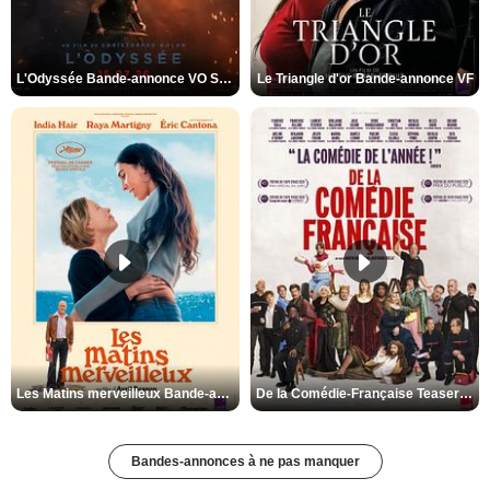
L'Odyssée Bande-annonce VO STFR
Le Triangle d'or Bande-annonce VF
Les Matins merveilleux Bande-annonce VF
De la Comédie-Française Teaser VF
Bandes-annonces à ne pas manquer