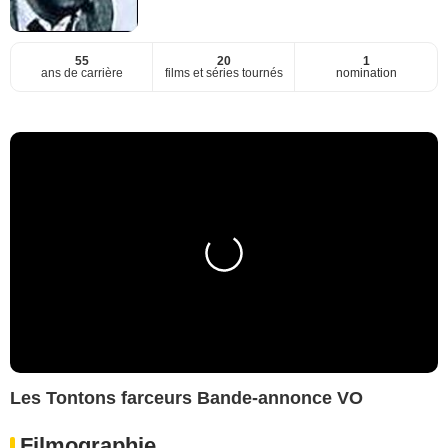
55
20
1
ans de carrière
films et séries tournés
nomination
Les Tontons farceurs Bande-annonce VO
Filmographie