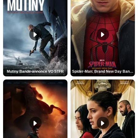
Mutiny Bande-annonce VO STFR
Spider-Man: Brand New Day Bande-annonce VO STFR