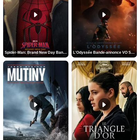
Spider-Man: Brand New Day Bande-annonce VO STFR
L'Odyssée Bande-annonce VO STFR