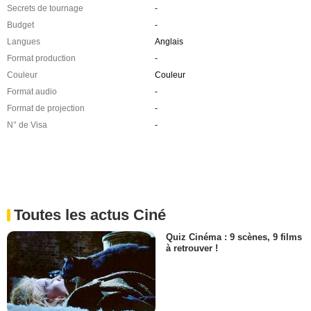
Secrets de tournage
-
Budget
-
Langues
Anglais
Format production
-
Couleur
Couleur
Format audio
-
Format de projection
-
N° de Visa
-
Toutes les actus Ciné
Quiz Cinéma : 9 scènes, 9 films
à retrouver !