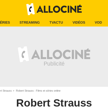
ÉRIES
STREAMING
TVACTU
VIDÉOS
VOD
rt Strauss
Robert Strauss : Films et séries online
Robert Strauss