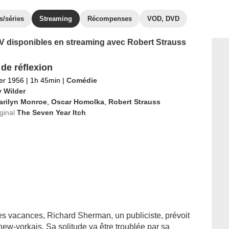
s/séries
Streaming
Récompenses
VOD, DVD
 TV disponibles en streaming avec Robert Strauss
 de réflexion
ier 1956
|
1h 45min
|
Comédie
y Wilder
arilyn Monroe
,
Oscar Homolka
,
Robert Strauss
iginal
The Seven Year Itch
es vacances, Richard Sherman, un publiciste, prévoit
ew-yorkais. Sa solitude va être troublée par sa