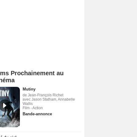
lms Prochainement au
néma
Mutiny
de Jean-François Richet
avec Jason Statham, Annabelle
Wallis
Film - Action
Bande-annonce