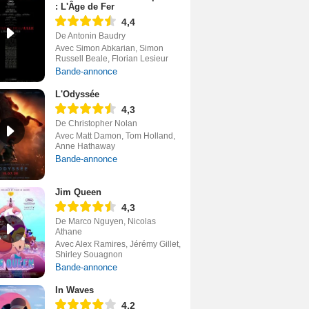
: L'Âge de Fer
4,4
De Antonin Baudry
Avec Simon Abkarian, Simon
Russell Beale, Florian Lesieur
Bande-annonce
L'Odyssée
4,3
De Christopher Nolan
Avec Matt Damon, Tom Holland,
Anne Hathaway
Bande-annonce
Jim Queen
4,3
De Marco Nguyen, Nicolas
Athane
Avec Alex Ramires, Jérémy Gillet,
Shirley Souagnon
Bande-annonce
In Waves
4,2