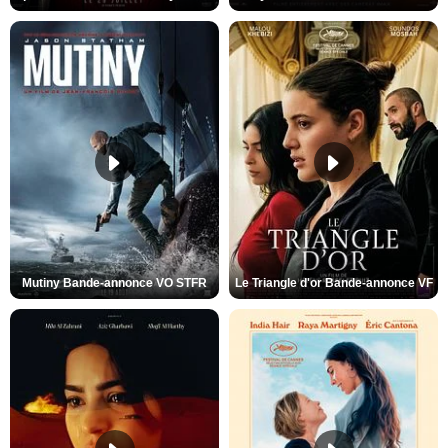
Mutiny Bande-annonce VO STFR
Le Triangle d'or Bande-annonce VF