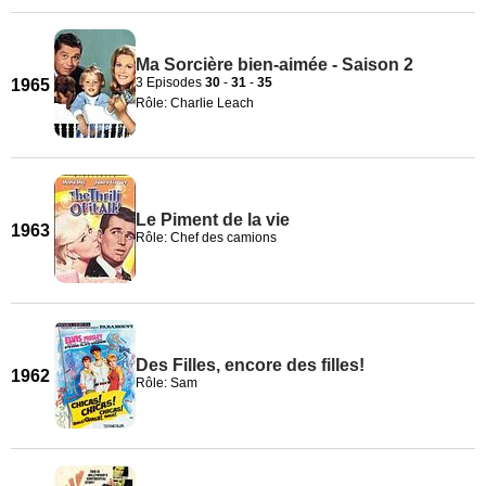
Ma Sorcière bien-aimée - Saison 2
3 Episodes
30
-
31
-
35
1965
Rôle: Charlie Leach
Le Piment de la vie
1963
Rôle: Chef des camions
Des Filles, encore des filles!
1962
Rôle: Sam