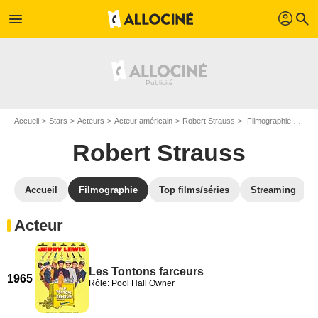
profil
menu
search
Accueil
Stars
Acteurs
Acteur américain
Robert Strauss
Filmographie Robert Strauss
Robert Strauss
Accueil
Filmographie
Top films/séries
Streaming
Acteur
Les Tontons farceurs
1965
Rôle: Pool Hall Owner