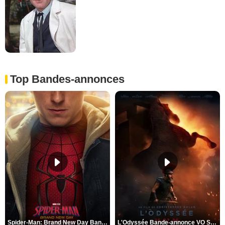
Top Bandes-annonces
Spider-Man: Brand New Day Bande-annonce VO STFR
L'Odyssée Bande-annonce VO STFR