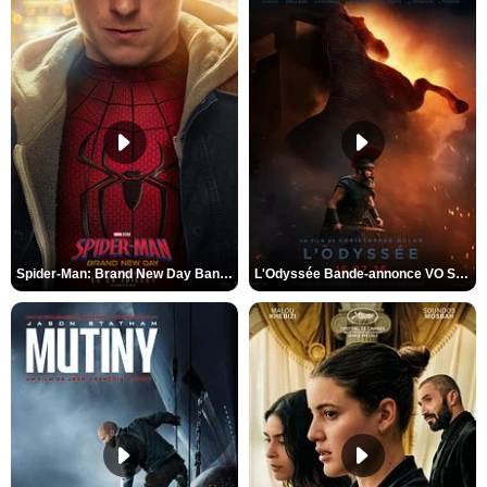
Spider-Man: Brand New Day Bande-annonce VO STFR
L'Odyssée Bande-annonce VO STFR