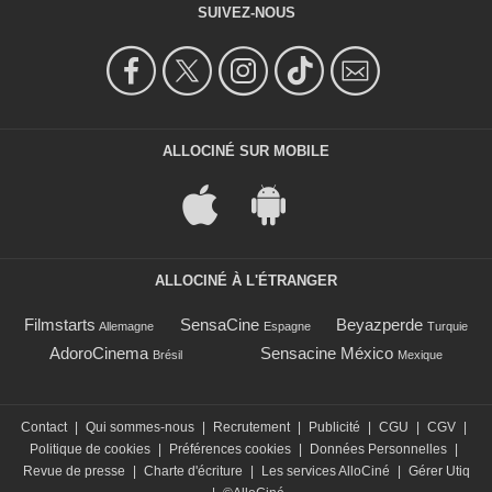
SUIVEZ-NOUS
ALLOCINÉ SUR MOBILE
ALLOCINÉ À L'ÉTRANGER
Filmstarts
SensaCine
Beyazperde
Allemagne
Espagne
Turquie
AdoroCinema
Sensacine México
Brésil
Mexique
Contact
|
Qui sommes-nous
|
Recrutement
|
Publicité
|
CGU
|
CGV
|
Politique de cookies
|
Préférences cookies
|
Données Personnelles
|
Revue de presse
|
Charte d'écriture
|
Les services AlloCiné
|
Gérer Utiq