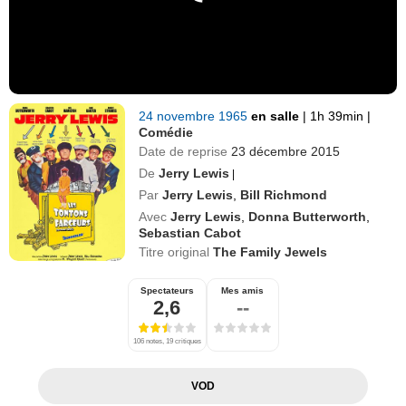
24 novembre 1965
en salle
|
1h 39min
|
Comédie
Date de reprise
23 décembre 2015
De
Jerry Lewis
|
Par
Jerry Lewis
,
Bill Richmond
Avec
Jerry Lewis
,
Donna Butterworth
,
Sebastian Cabot
Titre original
The Family Jewels
Spectateurs
Mes amis
2,6
--
106 notes, 19 critiques
VOD