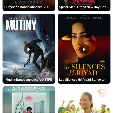
L'Odyssée Bande-annonce VO STFR
Spider-Man: Brand New Day Bande-annonce VO STFR
Mutiny Bande-annonce VO STFR
Les Silences de Riyad Bande-annonce VO STFR