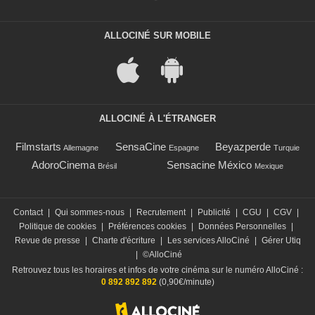
ALLOCINÉ SUR MOBILE
ALLOCINÉ À L'ÉTRANGER
Filmstarts
SensaCine
Beyazperde
Allemagne
Espagne
Turquie
AdoroCinema
Sensacine México
Brésil
Mexique
Contact
|
Qui sommes-nous
|
Recrutement
|
Publicité
|
CGU
|
CGV
|
Politique de cookies
|
Préférences cookies
|
Données Personnelles
|
Revue de presse
|
Charte d'écriture
|
Les services AlloCiné
|
Gérer Utiq
|
©AlloCiné
Retrouvez tous les horaires et infos de votre cinéma sur le numéro AlloCiné :
0 892 892 892
(0,90€/minute)