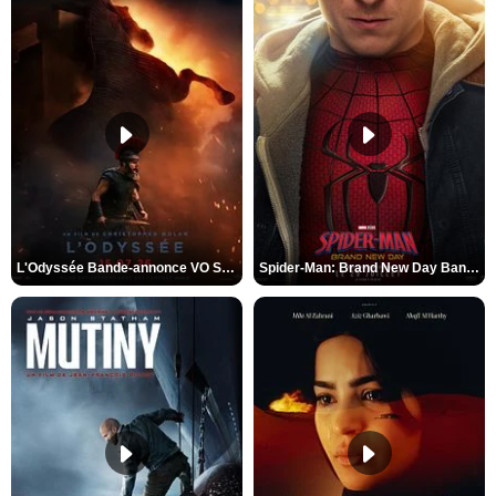
L'Odyssée Bande-annonce VO STFR
Spider-Man: Brand New Day Bande-annonce VO STFR