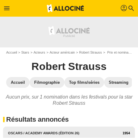
profil
menu
search
Accueil
Stars
Acteurs
Acteur américain
Robert Strauss
Prix et nominations de Robert Strauss
Robert Strauss
Accueil
Filmographie
Top films/séries
Streaming
Aucun prix, sur 1 nomination dans les festivals pour la star
Robert Strauss
Résultats annoncés
OSCARS / ACADEMY AWARDS (ÉDITION 26)
1954