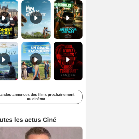
Soudain Bande-annonce VF STFR
Un grand raccourci Bande-annonce VF
Undertone Bande-annonce VO STFR
andes-annonces des films prochainement
au cinéma
utes les actus Ciné