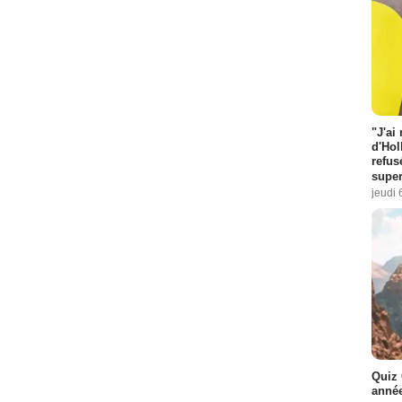
"J'ai
d'Hol
refus
super
jeudi 
Quiz 
année