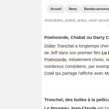
Accueil
News
Bandes-annonc
Anecdotes, potins, actus, voire secr
Poelvoorde, Chabat ou Darry 
Didier Tronchet
a longtemps cherch
de Jeff dans son premier film
Le 
Poelvoorde
, initialement choisi, s
nombreux comédiens, par exem
Cowl
qui partage l'affiche avec
M
Tronchet, des bulles à la pellic
Le Nouveau Jean-Claude
est l'