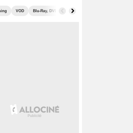
ming
VOD
Blu-Ray, DVD
Photos
Secrets de tournage