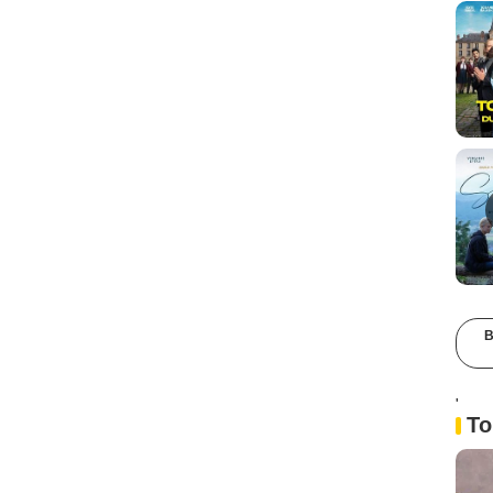
B
'
To