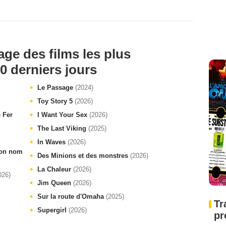
age des films les plus
0 derniers jours
Le Passage
(2024)
Toy Story 5
(2026)
e Fer
I Want Your Sex
(2026)
The Last Viking
(2025)
In Waves
(2026)
 ton nom
Des Minions et des monstres
(2026)
La Chaleur
(2026)
026)
Jim Queen
(2026)
Sur la route d'Omaha
(2025)
Tr
Supergirl
(2026)
pr