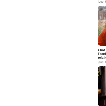
jeudi 
Clint
l'act
relat
jeudi 