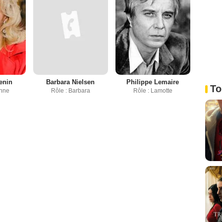
enin
Barbara Nielsen
Philippe Lemaire
To
anne
Rôle : Barbara
Rôle : Lamotte