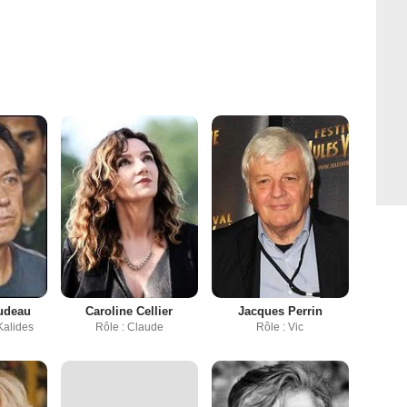
udeau
Caroline Cellier
Jacques Perrin
Kalides
Rôle : Claude
Rôle : Vic