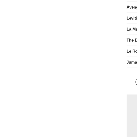
Aven
Levit
La Ma
The D
Le R
Juman