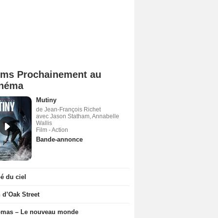
lms Prochainement au
néma
Mutiny
de Jean-François Richet
avec Jason Statham, Annabelle
Wallis
Film - Action
Bande-annonce
 du ciel
n d’Oak Street
ômas – Le nouveau monde