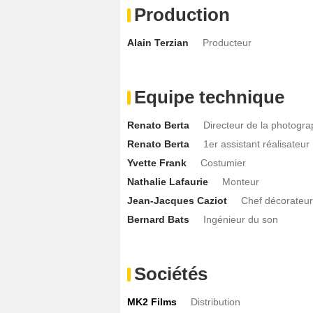
Production
Alain Terzian
Producteur
Equipe technique
Renato Berta
Directeur de la photogra
Renato Berta
1er assistant réalisateur
Yvette Frank
Costumier
Nathalie Lafaurie
Monteur
Jean-Jacques Caziot
Chef décorateur
Bernard Bats
Ingénieur du son
Sociétés
MK2 Films
Distribution