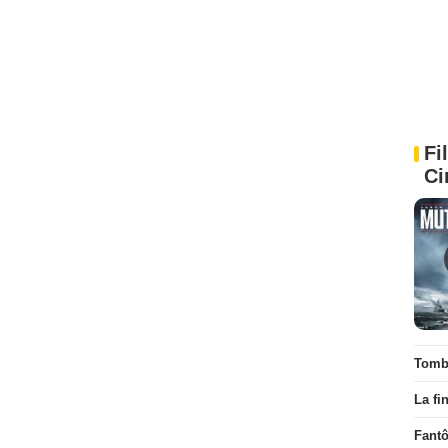
Fi
Ci
Tombé
La fi
Fant