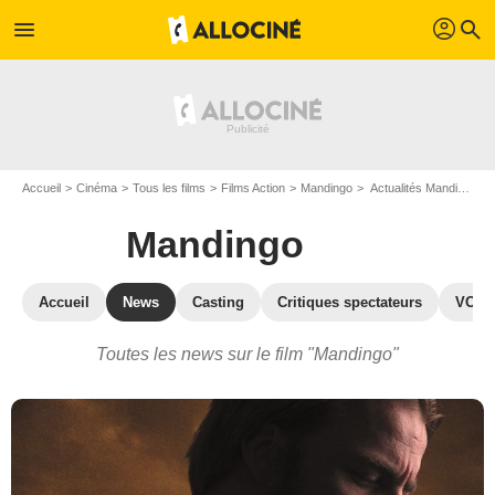
profil
menu
search
Accueil
Cinéma
Tous les films
Films Action
Mandingo
Actualités Mandingo
Mandingo
Accueil
News
Casting
Critiques spectateurs
VOD
Toutes les news sur le film "Mandingo"