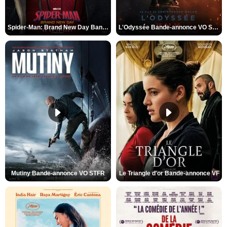
Spider-Man: Brand New Day Bande-annonce VO STFR
L'Odyssée Bande-annonce VO STFR
Mutiny Bande-annonce VO STFR
Le Triangle d'or Bande-annonce VF