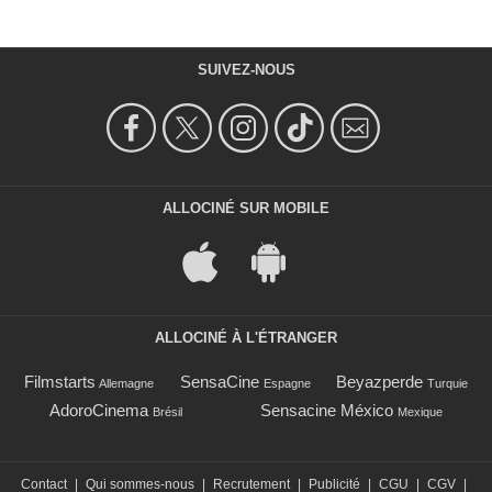
SUIVEZ-NOUS
ALLOCINÉ SUR MOBILE
ALLOCINÉ À L'ÉTRANGER
Filmstarts
SensaCine
Beyazperde
Allemagne
Espagne
Turquie
AdoroCinema
Sensacine México
Brésil
Mexique
Contact
|
Qui sommes-nous
|
Recrutement
|
Publicité
|
CGU
|
CGV
|