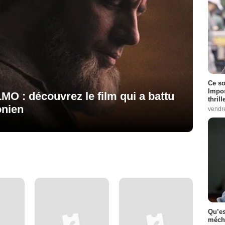
Ce so
Impos
LMO : découvrez le film qui a battu
thrill
onien
vendr
Qu’es
méch