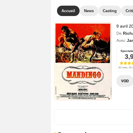
Accueil
News
Casting
Crit
9 avril 2
De
Rich
Avec
Ja
Spectat
3,
112 notes, 19 c
VOD