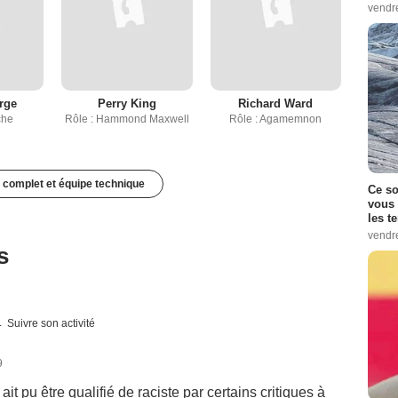
vendr
rge
Perry King
Richard Ward
che
Rôle : Hammond Maxwell
Rôle : Agamemnon
 complet et équipe technique
Ce so
vous 
les t
vendr
s
Suivre son activité
9
t pu être qualifié de raciste par certains critiques à