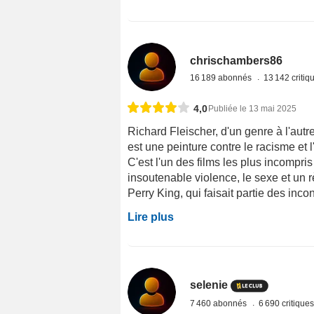
chrischambers86
16 189 abonnés
13 142 criti
4,0
Publiée le 13 mai 2025
Richard Fleischer, d'un genre à l'aut
est une peinture contre le racisme et 
C'est l'un des films les plus incompri
insoutenable violence, le sexe et un 
Perry King, qui faisait partie des incon
Lire plus
selenie
7 460 abonnés
6 690 critique