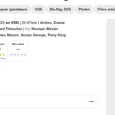
iques spectateurs
VOD
Blu-Ray, DVD
Photos
Films simi
020
en VOD
|
2h 07min
|
Action
,
Drame
ard Fleischer
Par
Norman Wexler
|
mes Mason
,
Susan George
,
Perry King
eurs
Mes amis
9
--
ritiques