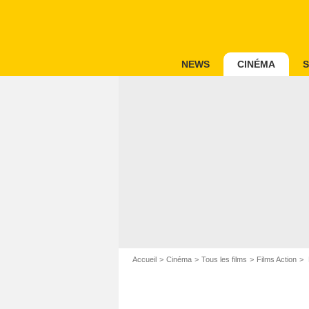
NEWS
CINÉMA
S
Accueil
Cinéma
Tous les films
Films Action