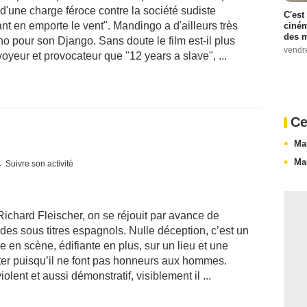
'une charge féroce contre la société sudiste
C'est
ant en emporte le vent". Mandingo a d'ailleurs très
ciném
des m
o pour son Django. Sans doute le film est-il plus
vendr
oyeur et provocateur que "12 years a slave", ...
Ce
Ma
Ma
Suivre son activité
Richard Fleischer, on se réjouit par avance de
es sous titres espagnols. Nulle déception, c’est un
 en scène, édifiante en plus, sur un lieu et une
ter puisqu’il ne font pas honneurs aux hommes.
olent et aussi démonstratif, visiblement il ...