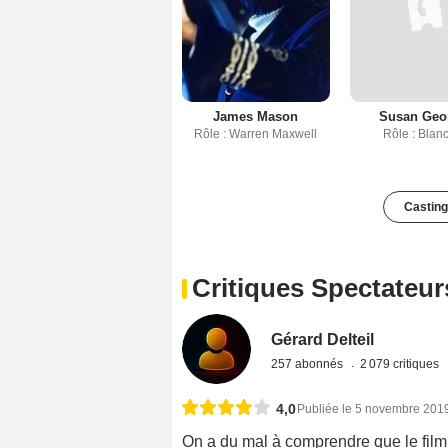
James Mason
Susan Geo
Rôle : Warren Maxwell
Rôle : Blan
Casting
Critiques Spectateur
Gérard Delteil
257 abonnés
2 079 critiques
4,0
Publiée le 5 novembre 201
On a du mal à comprendre que le film ai