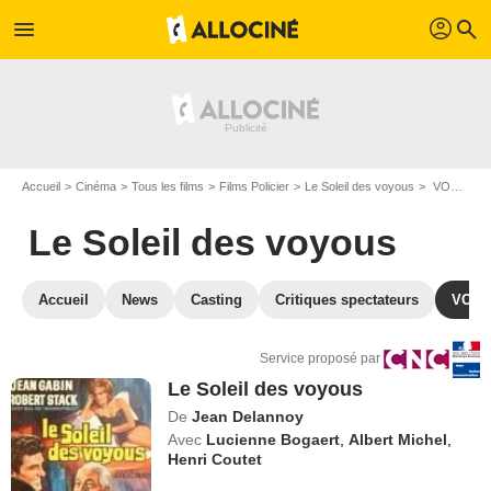
profil
menu
search
Accueil
Cinéma
Tous les films
Films Policier
Le Soleil des voyous
VOD Le Soleil des voyous
Le Soleil des voyous
Accueil
News
Casting
Critiques spectateurs
VOD
Service proposé par
Le Soleil des voyous
De
Jean Delannoy
Avec
Lucienne Bogaert
,
Albert Michel
,
Henri Coutet