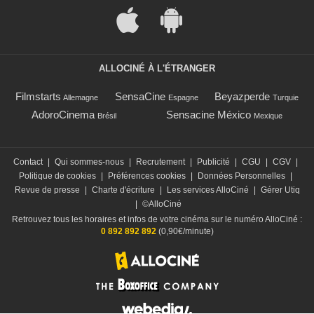
ALLOCINÉ À L'ÉTRANGER
Filmstarts
SensaCine
Beyazperde
Allemagne
Espagne
Turquie
AdoroCinema
Sensacine México
Brésil
Mexique
Contact
|
Qui sommes-nous
|
Recrutement
|
Publicité
|
CGU
|
CGV
|
Politique de cookies
|
Préférences cookies
|
Données Personnelles
|
Revue de presse
|
Charte d'écriture
|
Les services AlloCiné
|
Gérer Utiq
|
©AlloCiné
Retrouvez tous les horaires et infos de votre cinéma sur le numéro AlloCiné :
0 892 892 892
(0,90€/minute)