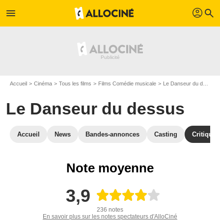
profil
menu
search
Accueil
Cinéma
Tous les films
Films Comédie musicale
Le Danseur du dessus
Le Danseur du dessus
Accueil
News
Bandes-annonces
Casting
Critiques
Note moyenne
3,9
236 notes
En savoir plus sur les notes spectateurs d'AlloCiné