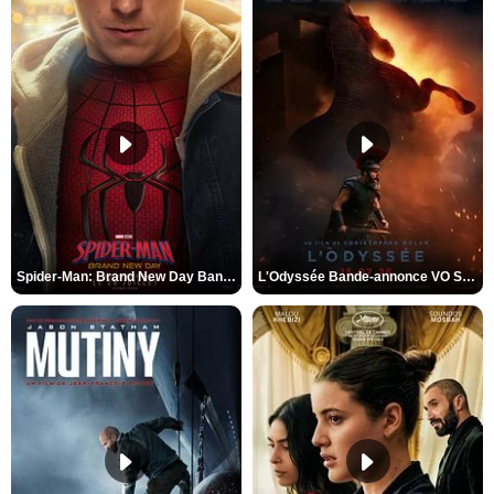
Spider-Man: Brand New Day Bande-annonce VO STFR
L'Odyssée Bande-annonce VO STFR