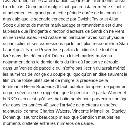
Ava Gardner, Leslie Caron) la plus capable de lui emboîter aussi
bien le pas. On ne peut malgré tout que constater même si notre
attachement est grand pour cette période dorée de la comédie
musicale que le scénario concocté par Dwight Taylor et Allan
Scott qui tente de marier marivaudage et romantisme est d'une
faiblesse que l'indigente direction d'acteurs de Sandrich ne vient
en rien rehausser. Fred Astaire en particulier avec son physique
si particulier et ses expressions qui le font plus ressembler à Stan
Laurel qu'à Tyrone Power frise parfois le ridicule. Le tout étant
livré dans des décors Art-Déco au kitsch parfois malvenu
notamment dans le dernier tiers du film où l'action se déroule
dans un Venise de pacotille qui n'offre pas l'écrin qu'aurait mérité
les numéros de voltige du couple qui quoiqu'on en dise sauvent le
film d'une totale platitude et ce malgré la présence de la
tonitruante Helen Broderick. Il faut toutefois tempérer ce jugement
un peu sévère en se rappelant que le genre initié par la Warner et
la RKO n'en n'est qu'à ses balbutiements pour parvenir à son âge
d'or dans les années 40 avec l'arrivée de metteurs en scène
talentueux comme Charles Walters, Vincente Minnelli ou Stanley
Donen qui sauront beaucoup mieux que Sandrich meubler les
moments d'attente entre les numéros de danse.