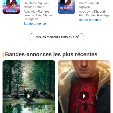
De Marco Nguyen,
De Phuong Mai
Nicolas Athane
Nguyen
Avec Alex Ramires,
Avec Lyna Khoudri,
Jérémy Gillet, Shirley
Paul Kircher, Rio Vega
Souagnon
Bande-annonce
Bande-annonce
Tous les meilleurs films au ciné
Bandes-annonces les plus récentes