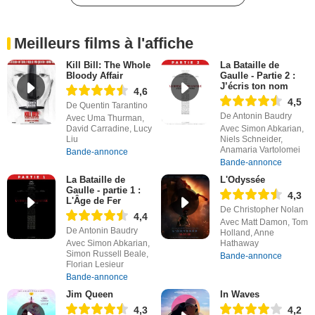
Meilleurs films à l'affiche
Kill Bill: The Whole
La Bataille de
Bloody Affair
Gaulle - Partie 2 :
J’écris ton nom
4,6
4,5
De Quentin Tarantino
De Antonin Baudry
Avec Uma Thurman,
David Carradine, Lucy
Avec Simon Abkarian,
Liu
Niels Schneider,
Anamaria Vartolomei
Bande-annonce
Bande-annonce
La Bataille de
L'Odyssée
Gaulle - partie 1 :
4,3
L'Âge de Fer
De Christopher Nolan
4,4
Avec Matt Damon, Tom
De Antonin Baudry
Holland, Anne
Avec Simon Abkarian,
Hathaway
Simon Russell Beale,
Bande-annonce
Florian Lesieur
Bande-annonce
Jim Queen
In Waves
4,3
4,2