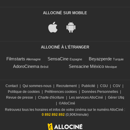
ALLOCINÉ SUR MOBILE
ALLOCINÉ À L'ÉTRANGER
Filmstarts
SensaCine
Beyazperde
Allemagne
Espagne
Turquie
AdoroCinema
Sensacine México
Brésil
Mexique
Contact
|
Qui sommes-nous
|
Recrutement
|
Publicité
|
CGU
|
CGV
|
Politique de cookies
|
Préférences cookies
|
Données Personnelles
|
Revue de presse
|
Charte d'écriture
|
Les services AlloCiné
|
Gérer Utiq
|
©AlloCiné
Retrouvez tous les horaires et infos de votre cinéma sur le numéro AlloCiné :
0 892 892 892
(0,90€/minute)