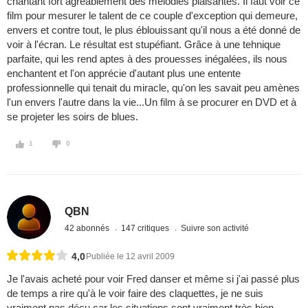
chantant fort agréablement des mélodies plaisantes. Il faut voir ce
film pour mesurer le talent de ce couple d'exception qui demeure,
envers et contre tout, le plus éblouissant qu'il nous a été donné de
voir à l'écran. Le résultat est stupéfiant. Grâce à une tehnique
parfaite, qui les rend aptes à des prouesses inégalées, ils nous
enchantent et l'on apprécie d'autant plus une entente
professionnelle qui tenait du miracle, qu'on les savait peu amènes
l'un envers l'autre dans la vie...Un film à se procurer en DVD et à
se projeter les soirs de blues.
1
0
QBN
42 abonnés
147 critiques
Suivre son activité
4,0
Publiée le 12 avril 2009
Je l'avais acheté pour voir Fred danser et même si j'ai passé plus
de temps a rire qu'à le voir faire des claquettes, je ne suis
vraiment pas déçu car les situations sont vraiment très bien