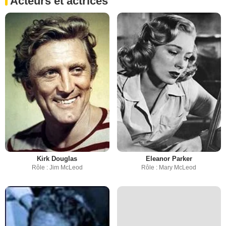
Acteurs et actrices
Kirk Douglas
Eleanor Parker
Rôle : Jim McLeod
Rôle : Mary McLeod