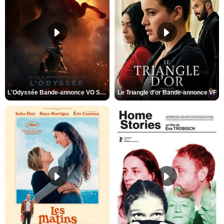
L'Odyssée Bande-annonce VO STFR
Le Triangle d'or Bande-annonce VF