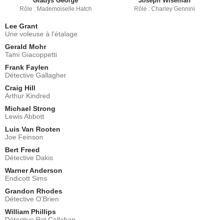
Gladys George
Joseph Wiseman
Rôle : Mademoiselle Hatch
Rôle : Charley Gennini
Lee Grant
Une voleuse à l'étalage
Gerald Mohr
Tami Giacoppetti
Frank Faylen
Détective Gallagher
Craig Hill
Arthur Kindred
Michael Strong
Lewis Abbott
Luis Van Rooten
Joe Feinson
Bert Freed
Détective Dakis
Warner Anderson
Endicott Sims
Grandon Rhodes
Détective O'Brien
William Phillips
Détective Pat Callahan