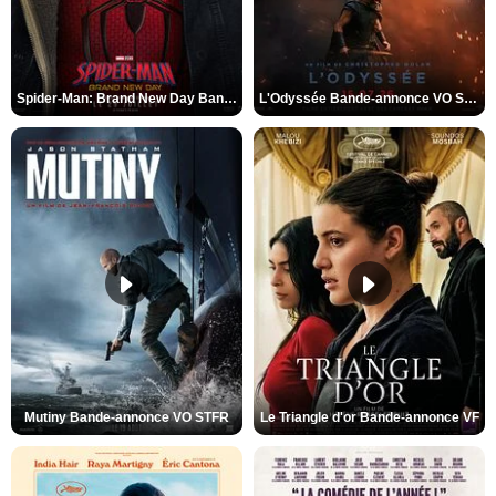
Spider-Man: Brand New Day Bande-annonce VO STFR
L'Odyssée Bande-annonce VO STFR
Mutiny Bande-annonce VO STFR
Le Triangle d'or Bande-annonce VF