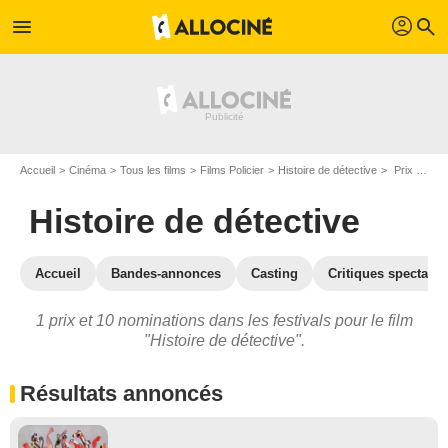
profil
menu
search
Accueil
Cinéma
Tous les films
Films Policier
Histoire de détective
Prix et nominations pour Histoire de détective
Histoire de détective
Accueil
Bandes-annonces
Casting
Critiques spectateu
1 prix et 10 nominations dans les festivals pour le film
"Histoire de détective".
Résultats annoncés