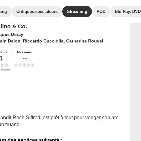
ting
Critiques spectateurs
Streaming
VOD
Blu-Ray, DVD
lino & Co.
ques Deray
ain Delon
,
Riccardo Cucciolla
,
Catherine Rouvel
teurs
Mes amis
1
--
 critiques
andit Roch Siffredi est prêt à tout pour venger son ami
un truand.
'un des services suivants :