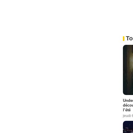
To
Under
décou
l’été
jeudi 