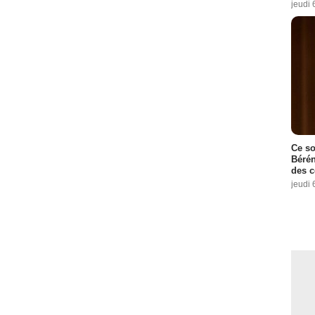
jeudi 
Ce so
Bérén
des 
jeudi 