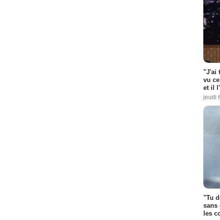
"J'ai
vu ce
et il 
jeudi 
"Tu d
sans 
les c