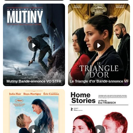
Mutiny Bande-annonce VO STFR
Le Triangle d'or Bande-annonce VF