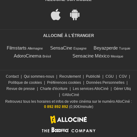
ALLOCINÉ À L'ÉTRANGER
Filmstarts
SensaCine
Beyazperde
Allemagne
Espagne
Turquie
AdoroCinema
Sensacine México
Brésil
Mexique
Contact
|
Qui sommes-nous
|
Recrutement
|
Publicité
|
CGU
|
CGV
|
Politique de cookies
|
Préférences cookies
|
Données Personnelles
|
Revue de presse
|
Charte d'écriture
|
Les services AlloCiné
|
Gérer Utiq
|
©AlloCiné
Retrouvez tous les horaires et infos de votre cinéma sur le numéro AlloCiné :
0 892 892 892
(0,90€/minute)