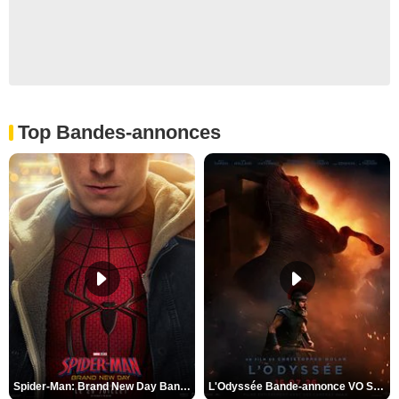
Top Bandes-annonces
Spider-Man: Brand New Day Bande-annonce VO STFR
L'Odyssée Bande-annonce VO STFR