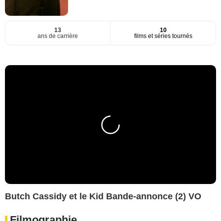
13
10
ans de carrière
films et séries tournés
Butch Cassidy et le Kid Bande-annonce (2) VO
Filmographie