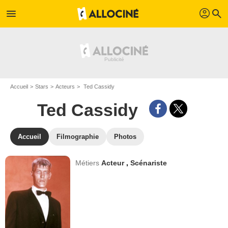
profil
menu
search
Accueil
Stars
Acteurs
Ted Cassidy
Ted Cassidy
Accueil
Filmographie
Photos
Métiers
Acteur
,
Scénariste