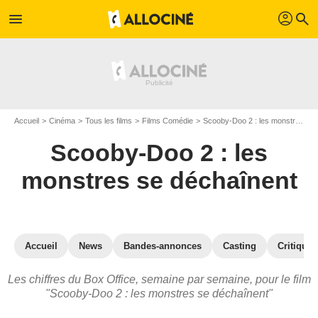
profil
menu
search
Accueil
Cinéma
Tous les films
Films Comédie
Scooby-Doo 2 : les monstres se déchaînent
Scooby-Doo 2 : les
monstres se déchaînent
Accueil
News
Bandes-annonces
Casting
Critiques
Les chiffres du Box Office, semaine par semaine, pour le film
"Scooby-Doo 2 : les monstres se déchaînent"