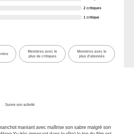
2 critiques
1 critique
Membres avec le
Membres avec le
entes
plus de critiques
plus d'abonnés
s
Suivre son activité
 manchot maniant avec maîtrise son sabre malgré son
ang Yu très imposant dans le rôle) le ton du film est