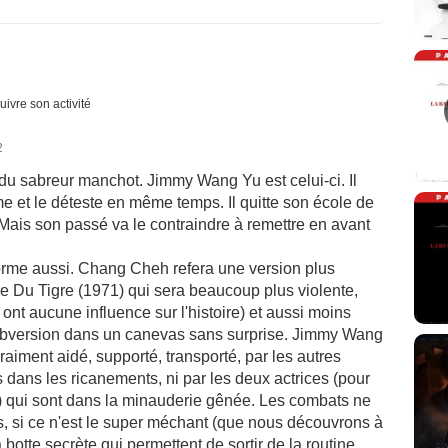
uivre son activité
2
u sabreur manchot. Jimmy Wang Yu est celui-ci. Il
e et le déteste en même temps. Il quitte son école de
Mais son passé va le contraindre à remettre en avant
forme aussi. Chang Cheh refera une version plus
ge Du Tigre (1971) qui sera beaucoup plus violente,
ont aucune influence sur l'histoire) et aussi moins
ubversion dans un canevas sans surprise. Jimmy Wang
 vraiment aidé, supporté, transporté, par les autres
 dans les ricanements, ni par les deux actrices (pour
) qui sont dans la minauderie gênée. Les combats ne
, si ce n'est le super méchant (que nous découvrons à
sa botte secrète qui permettent de sortir de la routine