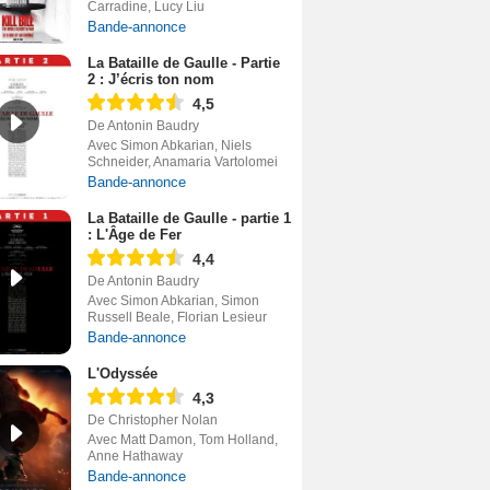
Carradine, Lucy Liu
Bande-annonce
La Bataille de Gaulle - Partie
2 : J’écris ton nom
4,5
De Antonin Baudry
Avec Simon Abkarian, Niels
Schneider, Anamaria Vartolomei
Bande-annonce
La Bataille de Gaulle - partie 1
: L'Âge de Fer
4,4
De Antonin Baudry
Avec Simon Abkarian, Simon
Russell Beale, Florian Lesieur
Bande-annonce
L'Odyssée
4,3
De Christopher Nolan
Avec Matt Damon, Tom Holland,
Anne Hathaway
Bande-annonce