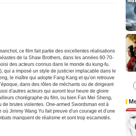
manchot, ce film fait partie des excellentes réalisations
néastes de la Shaw Brothers, dans les années 60-70-
 choisi des acteurs connus dans le monde du kung-fu.
qui a imposé un style de justicier implacable dans le
ng, le maître qui adopte Fang Kang et qu'on retrouve
'époque, dans des rôles de méchants ou de dirigeant
ussi d'autres acteurs qui auront leur heure de gloire
ailleurs chorégraphe du film, ou bien Fan Mei Sheng,
Me
 ou de brutes violentes. One-armed Swordsman est à
e où Jimmy Wang Yu fait preuve d'un courage et d'une
mbats manquent de réalisme et sont trop escamotés.