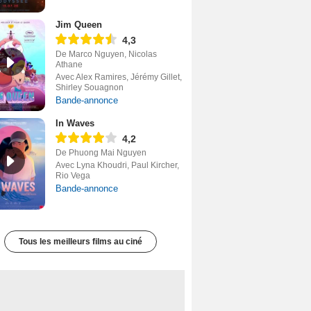
Jim Queen
4,3
De Marco Nguyen, Nicolas
Athane
Avec Alex Ramires, Jérémy Gillet,
Shirley Souagnon
Bande-annonce
In Waves
4,2
De Phuong Mai Nguyen
Avec Lyna Khoudri, Paul Kircher,
Rio Vega
Bande-annonce
Tous les meilleurs films au ciné