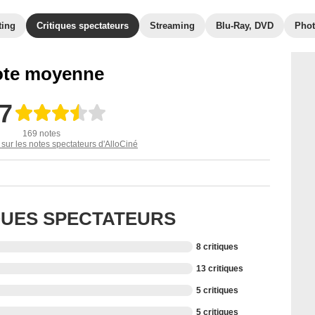
ting
Critiques spectateurs
Streaming
Blu-Ray, DVD
Pho
te moyenne
,7
169 notes
 sur les notes spectateurs d'AlloCiné
IQUES SPECTATEURS
8 critiques
13 critiques
5 critiques
5 critiques