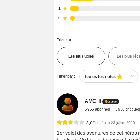
1
0
Trier par :
Les plus utiles
Les plus réc
Filtrer par :
Toutes les notes
AMCHI
6 955 abonnés
5 936 critique
3,0
Publiée le 23 juillet 2010
1er volet des aventures de cet héros
handicap. Vu le cas du héros (Jimmy W