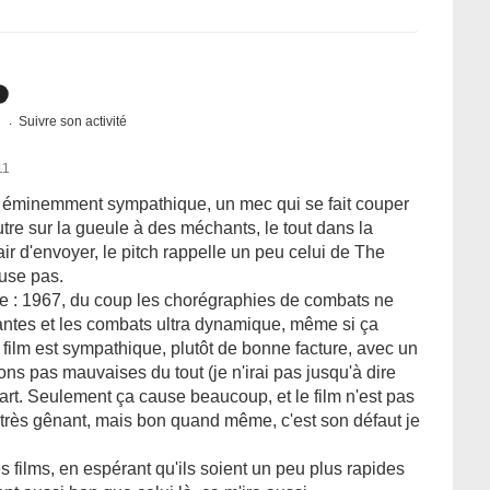
s
Suivre son activité
11
rd éminemment sympathique, un mec qui se fait couper
outre sur la gueule à des méchants, le tout dans la
air d'envoyer, le pitch rappelle un peu celui de The
fuse pas.
ge : 1967, du coup les chorégraphies de combats ne
antes et les combats ultra dynamique, même si ça
 le film est sympathique, plutôt de bonne facture, avec un
ons pas mauvaises du tout (je n'irai pas jusqu'à dire
part. Seulement ça cause beaucoup, et le film n'est pas
 très gênant, mais bon quand même, c'est son défaut je
es films, en espérant qu'ils soient un peu plus rapides