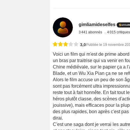
gimliamideselfes
3 441 abonnés
4 015 critique
3,0
Publiée le 19 novembre 20
Voici un film qui m'est de prime abo
un bras par traitrise qui va venir en f
Chine médiévale, sur le papier ça a l'
Blade, et un Wu Xia Pian ça ne se re
Alors le film accuse un peu de son â
sont pas forcément ultra impressionn
reste tout à fait honnête. En fait tout
héros plutôt classe, des scènes d'acti
jouissive), mais efficaces pour la plu
des plus rapides, bon après c'est pas
dirai.
C'est une saga dont je verrai les autr