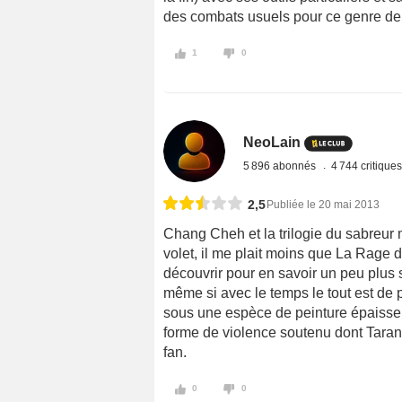
des combats usuels pour ce genre de
1
0
NeoLain
5 896 abonnés
4 744 critique
2,5
Publiée le 20 mai 2013
Chang Cheh et la trilogie du sabreur 
volet, il me plait moins que La Rage d
découvrir pour en savoir un peu plus s
même si avec le temps le tout est de 
sous une espèce de peinture épaisse bi
forme de violence soutenu dont Tarant
fan.
0
0