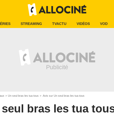
ÉRIES
STREAMING
TVACTU
VIDÉOS
VOD
iaux
Un seul bras les tua tous
Avis sur Un seul bras les tua tous
seul bras les tua tou