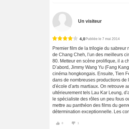
Un visiteur
4,0
Publiée le 7 mai 2014
Premier film de la trilogie du sabreur 
de Chang Cheh, l'un des meilleurs ci
80. Metteur en scène prolifique, il a
D'abord, Jimmy Wang Yu (Fang Kang), 
cinéma hongkongais. Ensuite, Tien Fe
dans de nombreuses productions de l
d'école d'arts martiaux. On retrouve a
ultérieurement tels Lau Kar Leung, d'
le spécialiste des rôles un peu fous
mettre au panthéon des films du genr
détermination exceptionnelle. Les co
0
1