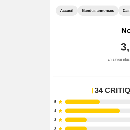
Accueil
Bandes-annonces
Cas
No
3
En savoir plus
34 CRIT
5
4
3
2