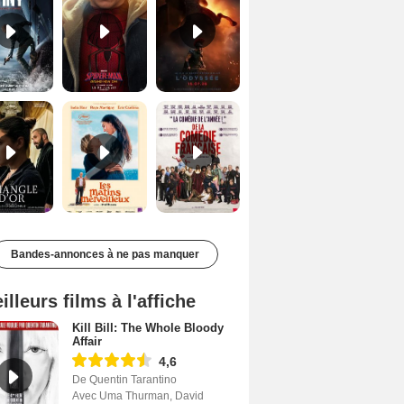
Le Triangle d'or Bande-annonce VF
Les Matins merveilleux Bande-annonce VF
De la Comédie-Française Teaser VF
Bandes-annonces à ne pas manquer
illeurs films à l'affiche
Kill Bill: The Whole Bloody
Affair
4,6
De Quentin Tarantino
Avec Uma Thurman, David