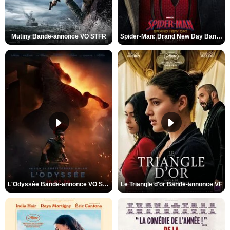
Mutiny Bande-annonce VO STFR
Spider-Man: Brand New Day Bande-annonce VO STFR
L'Odyssée Bande-annonce VO STFR
Le Triangle d'or Bande-annonce VF