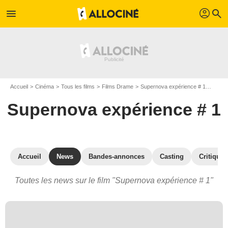
profil
menu
search
Accueil
Cinéma
Tous les films
Films Drame
Supernova expérience # 1
Actua
Supernova expérience # 1
Accueil
News
Bandes-annonces
Casting
Critiques
Toutes les news sur le film "Supernova expérience # 1"