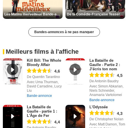
Les Matins merveilleux Bande-annonce VF
De la Comédie-Française Teaser VF
Bandes-annonces à ne pas manquer
Meilleurs films à l'affiche
Kill Bill: The Whole
La Bataille de
Bloody Affair
Gaulle - Partie 2 :
J’écris ton nom
4,6
4,5
De Quentin Tarantino
De Antonin Baudry
Avec Uma Thurman,
David Carradine, Lucy
Avec Simon Abkarian,
Liu
Niels Schneider,
Anamaria Vartolomei
Bande-annonce
Bande-annonce
La Bataille de
L'Odyssée
Gaulle - partie 1 :
4,3
L'Âge de Fer
De Christopher Nolan
4,4
Avec Matt Damon, Tom
De Antonin Baudry