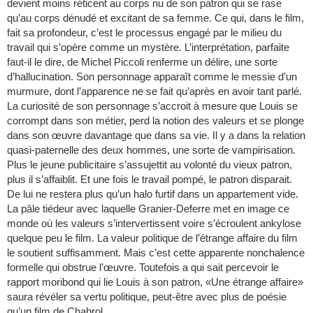
devient moins réticent au corps nu de son patron qui se rase
qu’au corps dénudé et excitant de sa femme. Ce qui, dans le film,
fait sa profondeur, c’est le processus engagé par le milieu du
travail qui s’opère comme un mystère. L’interprétation, parfaite
faut-il le dire, de Michel Piccoli renferme un délire, une sorte
d’hallucination. Son personnage apparaît comme le messie d’un
murmure, dont l’apparence ne se fait qu’après en avoir tant parlé.
La curiosité de son personnage s’accroit à mesure que Louis se
corrompt dans son métier, perd la notion des valeurs et se plonge
dans son œuvre davantage que dans sa vie. Il y a dans la relation
quasi-paternelle des deux hommes, une sorte de vampirisation.
Plus le jeune publicitaire s’assujettit au volonté du vieux patron,
plus il s’affaiblit. Et une fois le travail pompé, le patron disparait.
De lui ne restera plus qu’un halo furtif dans un appartement vide.
La pâle tiédeur avec laquelle Granier-Deferre met en image ce
monde où les valeurs s’intervertissent voire s’écroulent ankylose
quelque peu le film. La valeur politique de l’étrange affaire du film
le soutient suffisamment. Mais c’est cette apparente nonchalence
formelle qui obstrue l’œuvre. Toutefois a qui sait percevoir le
rapport moribond qui lie Louis à son patron, «Une étrange affaire»
saura révéler sa vertu politique, peut-être avec plus de poésie
qu’un film de Chabrol.