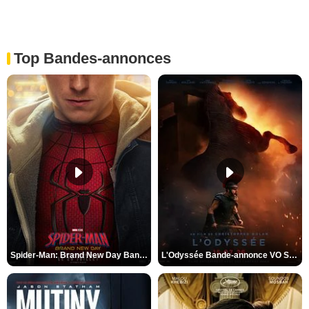
Top Bandes-annonces
Spider-Man: Brand New Day Bande-annonce VO STFR
L'Odyssée Bande-annonce VO STFR