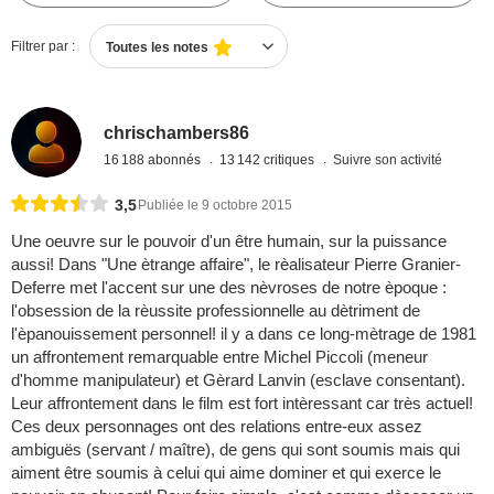
Filtrer par :
Toutes les notes
chrischambers86
16 188 abonnés
13 142 critiques
Suivre son activité
3,5
Publiée le 9 octobre 2015
Une oeuvre sur le pouvoir d'un être humain, sur la puissance
aussi! Dans "Une ètrange affaire", le rèalisateur Pierre Granier-
Deferre met l'accent sur une des nèvroses de notre èpoque :
l'obsession de la rèussite professionnelle au dètriment de
l'èpanouissement personnel! il y a dans ce long-mètrage de 1981
un affrontement remarquable entre Michel Piccoli (meneur
d'homme manipulateur) et Gèrard Lanvin (esclave consentant).
Leur affrontement dans le film est fort intèressant car très actuel!
Ces deux personnages ont des relations entre-eux assez
ambiguës (servant / maître), de gens qui sont soumis mais qui
aiment être soumis à celui qui aime dominer et qui exerce le