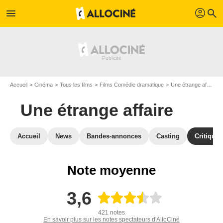
profil
menu
search
Accueil
Cinéma
Tous les films
Films Comédie dramatique
Une étrange affaire
Une étrange affaire
Accueil
News
Bandes-annonces
Casting
Critiques
Note moyenne
3,6
421 notes
En savoir plus sur les notes spectateurs d'AlloCiné