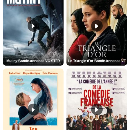
Mutiny Bande-annonce VO STFR
Le Triangle d'or Bande-annonce VF