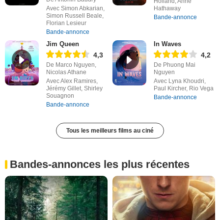
Holland, Anne
Avec Simon Abkarian,
Hathaway
Simon Russell Beale,
Bande-annonce
Florian Lesieur
Bande-annonce
Jim Queen
In Waves
4,3
4,2
De Marco Nguyen,
De Phuong Mai
Nicolas Athane
Nguyen
Avec Alex Ramires,
Avec Lyna Khoudri,
Jérémy Gillet, Shirley
Paul Kircher, Rio Vega
Souagnon
Bande-annonce
Bande-annonce
Tous les meilleurs films au ciné
Bandes-annonces les plus récentes