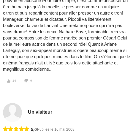
pouvoir en abusant! Pour faire simple, c'est comme dèsosser un
être humain jusqu'à la moelle, le presser comme un vulgaire
citron et puis repartir content pour aller presser un autre citron!
Manageur, charmeur et dictateur, Piccoli va littèralement
bouleverser la vie de Lanvin! Une mètamorphose qui n'ira pas
sans drame! Entre les deux, Nathalie Baye, formidable, recevra
pour sa composition de femme marièe son premier Cèsar! Celui
de la meilleure actrice dans un second rôle! Quant à Ariane
Lartèguy, son sex-appeal monstrueux opère beaucoup même si
elle ne joue que quelques minutes dans le film! On s'ètonne que le
cinèma français n'ait utilisè que trois fois cette attachante et
magnifique comèdienne...
14
0
Un visiteur
5,0
Publiée le 16 mai 2008