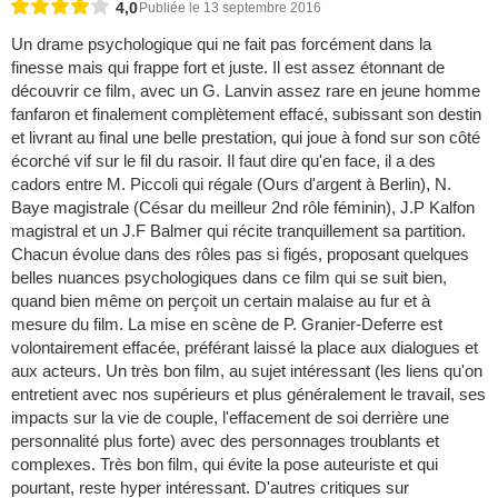
4,0
Publiée le 13 septembre 2016
Un drame psychologique qui ne fait pas forcément dans la
finesse mais qui frappe fort et juste. Il est assez étonnant de
découvrir ce film, avec un G. Lanvin assez rare en jeune homme
fanfaron et finalement complètement effacé, subissant son destin
et livrant au final une belle prestation, qui joue à fond sur son côté
écorché vif sur le fil du rasoir. Il faut dire qu'en face, il a des
cadors entre M. Piccoli qui régale (Ours d'argent à Berlin), N.
Baye magistrale (César du meilleur 2nd rôle féminin), J.P Kalfon
magistral et un J.F Balmer qui récite tranquillement sa partition.
Chacun évolue dans des rôles pas si figés, proposant quelques
belles nuances psychologiques dans ce film qui se suit bien,
quand bien même on perçoit un certain malaise au fur et à
mesure du film. La mise en scène de P. Granier-Deferre est
volontairement effacée, préférant laissé la place aux dialogues et
aux acteurs. Un très bon film, au sujet intéressant (les liens qu'on
entretient avec nos supérieurs et plus généralement le travail, ses
impacts sur la vie de couple, l'effacement de soi derrière une
personnalité plus forte) avec des personnages troublants et
complexes. Très bon film, qui évite la pose auteuriste et qui
pourtant, reste hyper intéressant. D'autres critiques sur