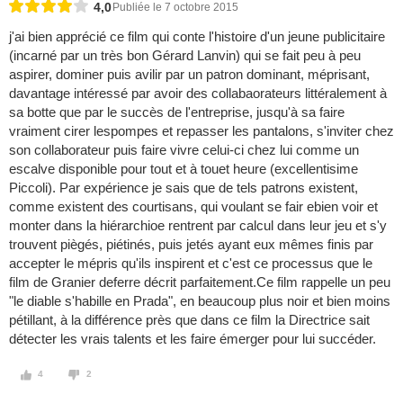
4,0
Publiée le 7 octobre 2015
j'ai bien apprécié ce film qui conte l'histoire d'un jeune publicitaire
(incarné par un très bon Gérard Lanvin) qui se fait peu à peu
aspirer, dominer puis avilir par un patron dominant, méprisant,
davantage intéressé par avoir des collabaorateurs littéralement à
sa botte que par le succès de l'entreprise, jusqu'à sa faire
vraiment cirer lespompes et repasser les pantalons, s'inviter chez
son collaborateur puis faire vivre celui-ci chez lui comme un
escalve disponible pour tout et à touet heure (excellentisime
Piccoli). Par expérience je sais que de tels patrons existent,
comme existent des courtisans, qui voulant se fair ebien voir et
monter dans la hiérarchioe rentrent par calcul dans leur jeu et s'y
trouvent piègés, piétinés, puis jetés ayant eux mêmes finis par
accepter le mépris qu'ils inspirent et c'est ce processus que le
film de Granier deferre décrit parfaitement.Ce film rappelle un peu
"le diable s'habille en Prada", en beaucoup plus noir et bien moins
pétillant, à la différence près que dans ce film la Directrice sait
détecter les vrais talents et les faire émerger pour lui succéder.
4
2