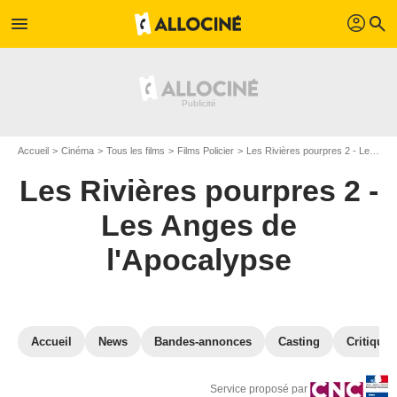
profil
menu
search
Accueil
Cinéma
Tous les films
Films Policier
Les Rivières pourpres 2 - Les Anges de l'Apocalypse
Les Rivières pourpres 2 -
Les Anges de
l'Apocalypse
Accueil
News
Bandes-annonces
Casting
Critiques
Service proposé par