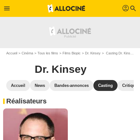
profil
menu
search
Accueil
Cinéma
Tous les films
Films Biopic
Dr. Kinsey
Casting Dr. Kinsey
Dr. Kinsey
Accueil
News
Bandes-annonces
Casting
Critiques
Réalisateurs