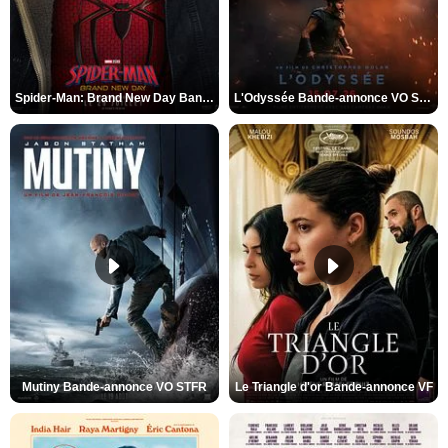
Spider-Man: Brand New Day Bande-annonce VO STFR
L'Odyssée Bande-annonce VO STFR
Mutiny Bande-annonce VO STFR
Le Triangle d'or Bande-annonce VF