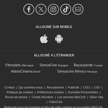
ALLOCINÉ SUR MOBILE
ALLOCINÉ À L'ÉTRANGER
Filmstarts
SensaCine
Beyazperde
Allemagne
Espagne
Turquie
AdoroCinema
Sensacine México
Brésil
Mexique
Contact
|
Qui sommes-nous
|
Recrutement
|
Publicité
|
CGU
|
CGV
|
Politique de cookies
|
Préférences cookies
|
Données Personnelles
|
Revue de presse
|
Charte d'écriture
|
Les services AlloCiné
|
Gérer Utiq
|
©AlloCiné
Retrouvez tous les horaires et infos de votre cinéma sur le numéro AlloCiné :