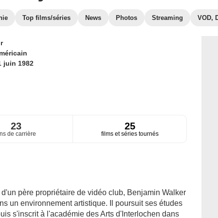
hie
Top films/séries
News
Photos
Streaming
VOD, 
r
méricain
1 juin 1982
23
25
ns de carrière
films et séries tournés
 d'un père propriétaire de vidéo club, Benjamin Walker
s un environnement artistique. Il poursuit ses études
uis s'inscrit à l'académie des Arts d'Interlochen dans