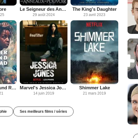
bre
Le Seigneur des Anneaux : Les Anneaux de Pouvoir
The King's Daughter
025
29 août 2024
23 avril 2023
The Underground Railroad
Marvel's Jessica Jones
Shimmer Lake
21
14 juin 2019
21 mars 2019
phie
Ses meilleurs films / séries