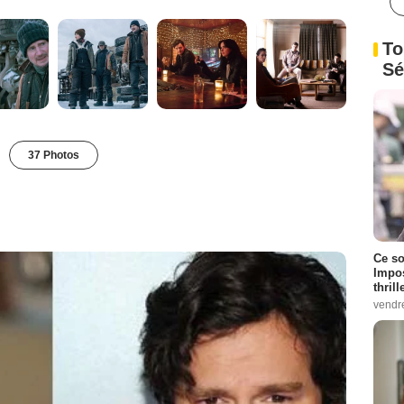
To
Sé
37 Photos
Ce so
Impos
thrill
vendr