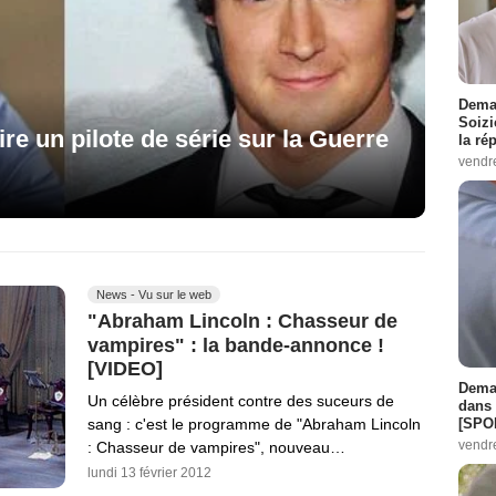
Demai
Soizi
e un pilote de série sur la Guerre
la ré
vendr
News - Vu sur le web
"Abraham Lincoln : Chasseur de
vampires" : la bande-annonce !
[VIDEO]
Demai
Un célèbre président contre des suceurs de
dans 
[SPO
sang : c'est le programme de "Abraham Lincoln
vendr
: Chasseur de vampires", nouveau…
lundi 13 février 2012