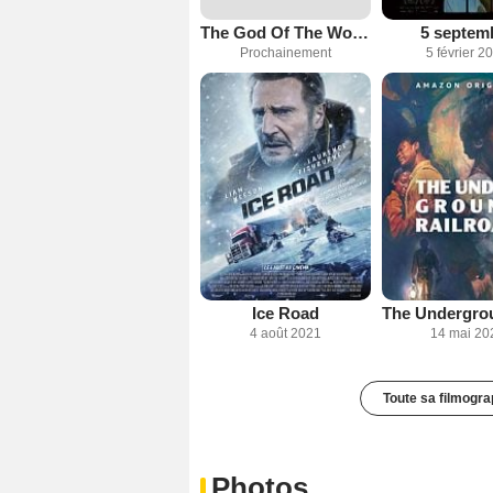
The God Of The Woods
5 septem
Prochainement
5 février 2
Ice Road
4 août 2021
14 mai 20
Toute sa filmogra
Photos