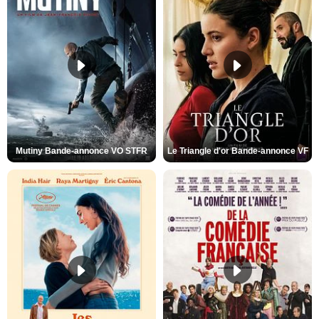
Mutiny Bande-annonce VO STFR
Le Triangle d'or Bande-annonce VF