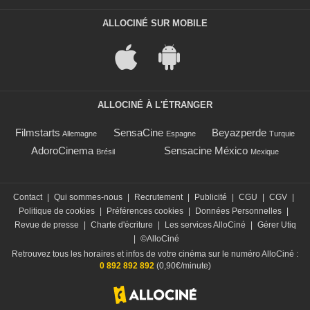
ALLOCINÉ SUR MOBILE
ALLOCINÉ À L'ÉTRANGER
Filmstarts
SensaCine
Beyazperde
Allemagne
Espagne
Turquie
AdoroCinema
Sensacine México
Brésil
Mexique
Contact
|
Qui sommes-nous
|
Recrutement
|
Publicité
|
CGU
|
CGV
|
Politique de cookies
|
Préférences cookies
|
Données Personnelles
|
Revue de presse
|
Charte d'écriture
|
Les services AlloCiné
|
Gérer Utiq
|
©AlloCiné
Retrouvez tous les horaires et infos de votre cinéma sur le numéro AlloCiné :
0 892 892 892
(0,90€/minute)