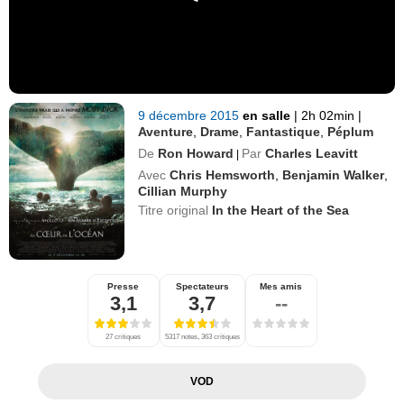
9 décembre 2015
en salle
|
2h 02min
|
Aventure
,
Drame
,
Fantastique
,
Péplum
De
Ron Howard
Par
Charles Leavitt
|
Avec
Chris Hemsworth
,
Benjamin Walker
,
Cillian Murphy
Titre original
In the Heart of the Sea
Presse
Spectateurs
Mes amis
3,1
3,7
--
27 critiques
5317 notes, 363 critiques
VOD