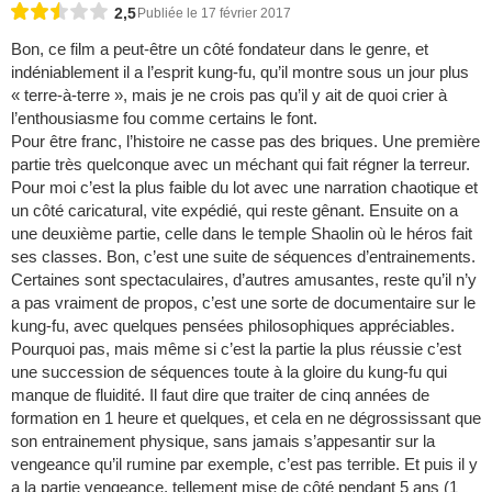
2,5
Publiée le 17 février 2017
Bon, ce film a peut-être un côté fondateur dans le genre, et
indéniablement il a l’esprit kung-fu, qu’il montre sous un jour plus
« terre-à-terre », mais je ne crois pas qu’il y ait de quoi crier à
l’enthousiasme fou comme certains le font.
Pour être franc, l’histoire ne casse pas des briques. Une première
partie très quelconque avec un méchant qui fait régner la terreur.
Pour moi c’est la plus faible du lot avec une narration chaotique et
un côté caricatural, vite expédié, qui reste gênant. Ensuite on a
une deuxième partie, celle dans le temple Shaolin où le héros fait
ses classes. Bon, c’est une suite de séquences d’entrainements.
Certaines sont spectaculaires, d’autres amusantes, reste qu’il n’y
a pas vraiment de propos, c’est une sorte de documentaire sur le
kung-fu, avec quelques pensées philosophiques appréciables.
Pourquoi pas, mais même si c’est la partie la plus réussie c’est
une succession de séquences toute à la gloire du kung-fu qui
manque de fluidité. Il faut dire que traiter de cinq années de
formation en 1 heure et quelques, et cela en ne dégrossissant que
son entrainement physique, sans jamais s’appesantir sur la
vengeance qu’il rumine par exemple, c’est pas terrible. Et puis il y
a la partie vengeance, tellement mise de côté pendant 5 ans (1