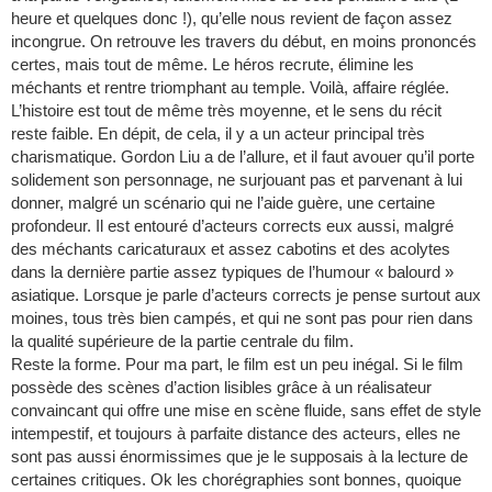
heure et quelques donc !), qu’elle nous revient de façon assez
incongrue. On retrouve les travers du début, en moins prononcés
certes, mais tout de même. Le héros recrute, élimine les
méchants et rentre triomphant au temple. Voilà, affaire réglée.
L’histoire est tout de même très moyenne, et le sens du récit
reste faible. En dépit, de cela, il y a un acteur principal très
charismatique. Gordon Liu a de l’allure, et il faut avouer qu’il porte
solidement son personnage, ne surjouant pas et parvenant à lui
donner, malgré un scénario qui ne l’aide guère, une certaine
profondeur. Il est entouré d’acteurs corrects eux aussi, malgré
des méchants caricaturaux et assez cabotins et des acolytes
dans la dernière partie assez typiques de l’humour « balourd »
asiatique. Lorsque je parle d’acteurs corrects je pense surtout aux
moines, tous très bien campés, et qui ne sont pas pour rien dans
la qualité supérieure de la partie centrale du film.
Reste la forme. Pour ma part, le film est un peu inégal. Si le film
possède des scènes d’action lisibles grâce à un réalisateur
convaincant qui offre une mise en scène fluide, sans effet de style
intempestif, et toujours à parfaite distance des acteurs, elles ne
sont pas aussi énormissimes que je le supposais à la lecture de
certaines critiques. Ok les chorégraphies sont bonnes, quoique