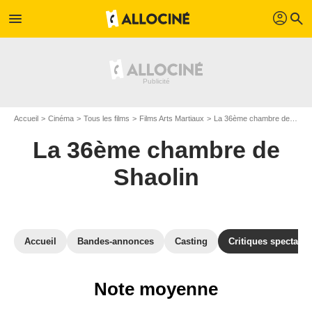
profil
menu
search
Accueil
Cinéma
Tous les films
Films Arts Martiaux
La 36ème chambre de Shaolin
La 36ème chambre de
Shaolin
Accueil
Bandes-annonces
Casting
Critiques spectateu
Note moyenne