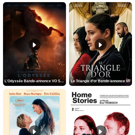
L'Odyssée Bande-annonce VO STFR
Le Triangle d'or Bande-annonce VF