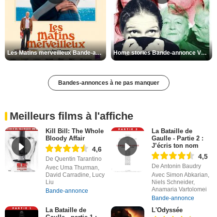
Les Matins merveilleux Bande-annonce VF
Home stories Bande-annonce VO STFR
Bandes-annonces à ne pas manquer
Meilleurs films à l'affiche
Kill Bill: The Whole
La Bataille de
Bloody Affair
Gaulle - Partie 2 :
J’écris ton nom
4,6
4,5
De Quentin Tarantino
De Antonin Baudry
Avec Uma Thurman,
David Carradine, Lucy
Avec Simon Abkarian,
Liu
Niels Schneider,
Anamaria Vartolomei
Bande-annonce
Bande-annonce
La Bataille de
L'Odyssée