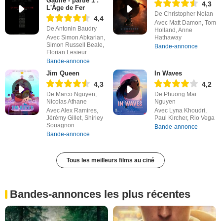
Gaulle - partie 1 :
4,3
L'Âge de Fer
De Christopher Nolan
4,4
Avec Matt Damon, Tom
De Antonin Baudry
Holland, Anne
Avec Simon Abkarian,
Hathaway
Simon Russell Beale,
Bande-annonce
Florian Lesieur
Bande-annonce
Jim Queen
In Waves
4,3
4,2
De Marco Nguyen,
De Phuong Mai
Nicolas Athane
Nguyen
Avec Alex Ramires,
Avec Lyna Khoudri,
Jérémy Gillet, Shirley
Paul Kircher, Rio Vega
Souagnon
Bande-annonce
Bande-annonce
Tous les meilleurs films au ciné
Bandes-annonces les plus récentes