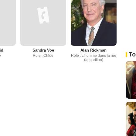
id
Sandra Voe
Alan Rickman
To
y
Rôle : Chloé
Rôle : L'homme dans la rue
(apparition)