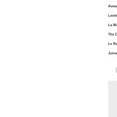
Aven
Levit
La Ma
The D
Le R
Juman