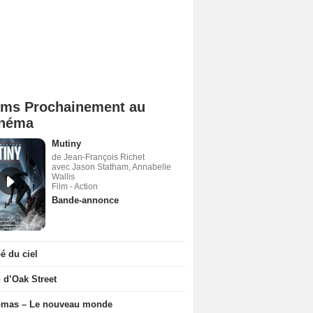
lms Prochainement au
néma
Mutiny
de Jean-François Richet
avec Jason Statham, Annabelle
Wallis
Film - Action
Bande-annonce
 du ciel
n d’Oak Street
ômas – Le nouveau monde