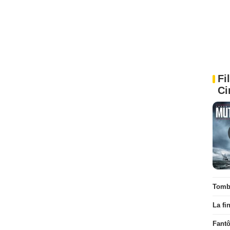
Fi
Ci
Tombé
La fi
Fant