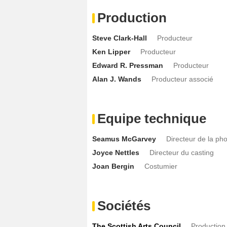
Production
Steve Clark-Hall
Producteur
Ken Lipper
Producteur
Edward R. Pressman
Producteur
Alan J. Wands
Producteur associé
Equipe technique
Seamus McGarvey
Directeur de la ph
Joyce Nettles
Directeur du casting
Joan Bergin
Costumier
Sociétés
The Scottish Arts Council
Production