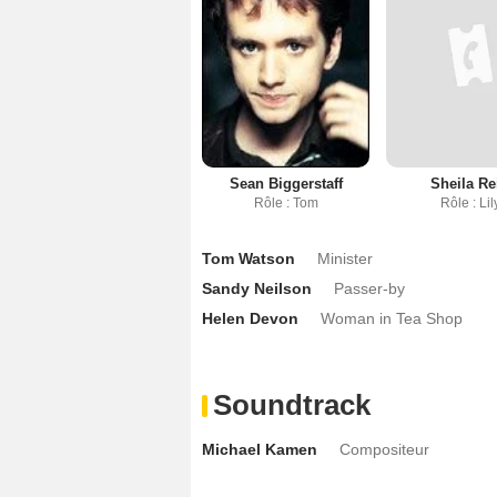
Sean Biggerstaff
Sheila Re
Rôle : Tom
Rôle : Lil
Tom Watson
Minister
Sandy Neilson
Passer-by
Helen Devon
Woman in Tea Shop
Soundtrack
Michael Kamen
Compositeur