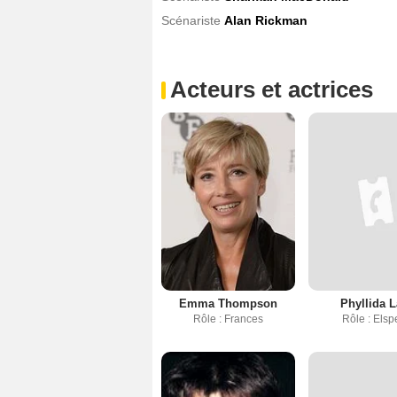
Scénariste
Alan Rickman
Acteurs et actrices
Emma Thompson
Phyllida 
Rôle : Frances
Rôle : Elsp