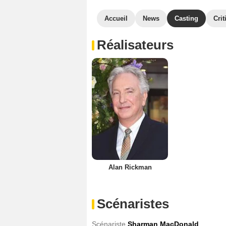
Accueil
News
Casting
Crit
Réalisateurs
Alan Rickman
Scénaristes
Scénariste
Sharman MacDonald