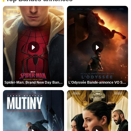
Spider-Man: Brand New Day Bande-annonce VO STFR
L'Odyssée Bande-annonce VO STFR