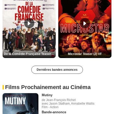
De la Comédie-Française Teaser (3) VF
Microstar Teaser (2) VF
Dernières bandes annonces
Films Prochainement au Cinéma
Mutiny
de Jean-François Richet
avec Jason Statham, Annabelle Wallis
Film - Action
Bande-annonce