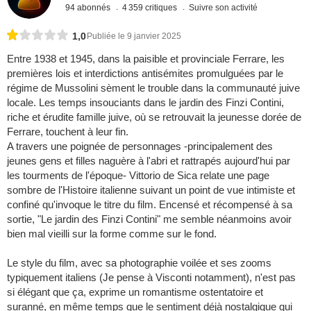
94 abonnés
4 359 critiques
Suivre son activité
1,0
Publiée le 9 janvier 2025
Entre 1938 et 1945, dans la paisible et provinciale Ferrare, les
premières lois et interdictions antisémites promulguées par le
régime de Mussolini sèment le trouble dans la communauté juive
locale. Les temps insouciants dans le jardin des Finzi Contini,
riche et érudite famille juive, où se retrouvait la jeunesse dorée de
Ferrare, touchent à leur fin.
A travers une poignée de personnages -principalement des
jeunes gens et filles naguère à l'abri et rattrapés aujourd'hui par
les tourments de l'époque- Vittorio de Sica relate une page
sombre de l'Histoire italienne suivant un point de vue intimiste et
confiné qu'invoque le titre du film. Encensé et récompensé à sa
sortie, "Le jardin des Finzi Contini" me semble néanmoins avoir
bien mal vieilli sur la forme comme sur le fond.
Le style du film, avec sa photographie voilée et ses zooms
typiquement italiens (Je pense à Visconti notamment), n'est pas
si élégant que ça, exprime un romantisme ostentatoire et
suranné, en même temps que le sentiment déjà nostalgique qui