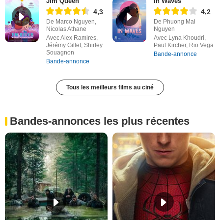
Jim Queen
In Waves
4,3
4,2
De Marco Nguyen,
De Phuong Mai
Nicolas Athane
Nguyen
Avec Alex Ramires,
Avec Lyna Khoudri,
Jérémy Gillet, Shirley
Paul Kircher, Rio Vega
Souagnon
Bande-annonce
Bande-annonce
Tous les meilleurs films au ciné
Bandes-annonces les plus récentes