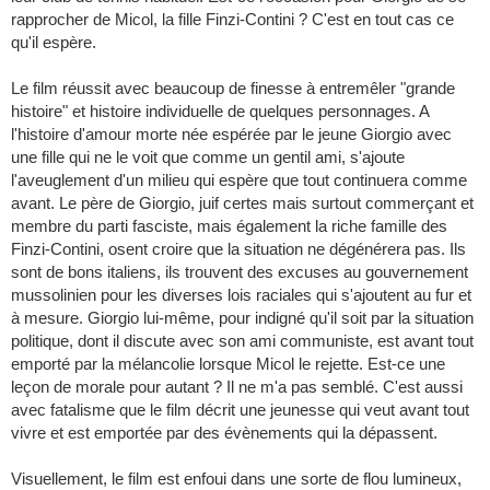
rapprocher de Micol, la fille Finzi-Contini ? C'est en tout cas ce
qu'il espère.
Le film réussit avec beaucoup de finesse à entremêler "grande
histoire" et histoire individuelle de quelques personnages. A
l'histoire d'amour morte née espérée par le jeune Giorgio avec
une fille qui ne le voit que comme un gentil ami, s'ajoute
l'aveuglement d'un milieu qui espère que tout continuera comme
avant. Le père de Giorgio, juif certes mais surtout commerçant et
membre du parti fasciste, mais également la riche famille des
Finzi-Contini, osent croire que la situation ne dégénérera pas. Ils
sont de bons italiens, ils trouvent des excuses au gouvernement
mussolinien pour les diverses lois raciales qui s'ajoutent au fur et
à mesure. Giorgio lui-même, pour indigné qu'il soit par la situation
politique, dont il discute avec son ami communiste, est avant tout
emporté par la mélancolie lorsque Micol le rejette. Est-ce une
leçon de morale pour autant ? Il ne m'a pas semblé. C'est aussi
avec fatalisme que le film décrit une jeunesse qui veut avant tout
vivre et est emportée par des évènements qui la dépassent.
Visuellement, le film est enfoui dans une sorte de flou lumineux,