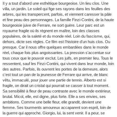
Il y a tout d'abord une esthétique bourgeoise. Un lieu clos. Une
villa, un jardin. Le soleil qui fige ses rayons dans les feuilles des
arbres, qui les transpercent, parfois, et viennent caresser la pâle
et fine peau des personnages. La famille Finzi-Contini, de la haute
bourgeoisie juive de Ferrare, ne sort guère. Leur parc est un
royaume fragile où ils règnent en maître, loin des classes
populaires, de la saleté et du monde réel. Loin du fascisme, qui,
dehors, dicte ses règles. Ce film est l'histoire d'un huis clos. Ou
presque. Car il nous offre quelques embardées dans le monde
réel, chaque fois plus angoissantes. La pression s'accentue sur
tous ceux que le pouvoir exclut. Les juifs, en premier lieu. Tous le
ressentent, sauf les Finzi-Contini, qui vivent dans leur monde, loin
des autres. Parfois, ils ouvrent les portes de la demeure, alors
c'est tout un pan de la jeunesse de Ferrare qui arrive, de blanc
vêtu, immaculé, pour jouer une partie de tennis. Alberto est si
fragile, on dirait un cristal qui pourrait se casser à tout moment.
Sa sensibilité à fleur de peau contraste avec le monde extérieur,
brutal. Micol, elle, est digne, plus forte. Elle a ses envies, ses
ambitions. Comme une belle fleur, elle grandit, devient une
femme. Ses tourments amoureux accaparent son esprit, loin de
la guerre qui approche. Giorgio, lui, la sent venir. Il a peur, se