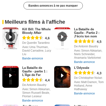
Bandes-annonces à ne pas manquer
Meilleurs films à l'affiche
Kill Bill: The Whole
La Bataille de
Bloody Affair
Gaulle - Partie 2 :
J’écris ton nom
4,6
4,5
De Quentin Tarantino
De Antonin Baudry
Avec Uma Thurman,
David Carradine, Lucy
Avec Simon Abkarian,
Liu
Niels Schneider,
Anamaria Vartolomei
Bande-annonce
Bande-annonce
La Bataille de
L'Odyssée
Gaulle - partie 1 :
4,3
L'Âge de Fer
De Christopher Nolan
4,4
Avec Matt Damon, Tom
De Antonin Baudry
Holland, Anne
Avec Simon Abkarian,
Hathaway
Simon Russell Beale,
Bande-annonce
Florian Lesieur
Bande-annonce