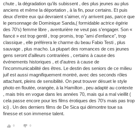
chute , la dégradation qu’ils subissent , des plus jeunes au plus
anciens et même la déportation , à la fin, pour certains. Et puis
deux d’entre eux qui devraient s’aimer, n’y arrivent pas, parce que
le personnage de Dominique Sanda,( formidable actrice égérie
des 70’s) femme libre , aventurière ne veut pas s’engager. Son «
fiancé » est trop gentil , trop promis, trop "ami d'enfance", trop
classique , elle préférera le charme du beau Fabio Testi , plus
sauvage , plus macho. La plupart des romances de ces jeunes
gens seront d’ailleurs contrariées , certains à cause des
événements historiques , et d’autres à cause de
l’incommunicabilité des êtres. Le destin des seniors de ce milieu
juif est aussi magnifiquement montré, avec des seconds rôles
attachant, pleins de sensibilité. On peut trouver désuet le style
photo en floutée, orangée, à la Hamilton , peu adapté au contexte
, mais très en vogue dans les années 70, mais qui a mal vieillit (
cela passe encore pour les films érotiques des 70’s mais pas trop
ici) . Un des derniers films de De Sica qui démontre toue sa
finesse et son immense talent.
0
0