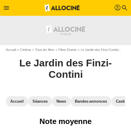
profil
menu
search
Accueil
Cinéma
Tous les films
Films Drame
Le Jardin des Finzi-Contini
Critiq
Le Jardin des Finzi-
Contini
Accueil
Séances
News
Bandes-annonces
Casting
Note moyenne